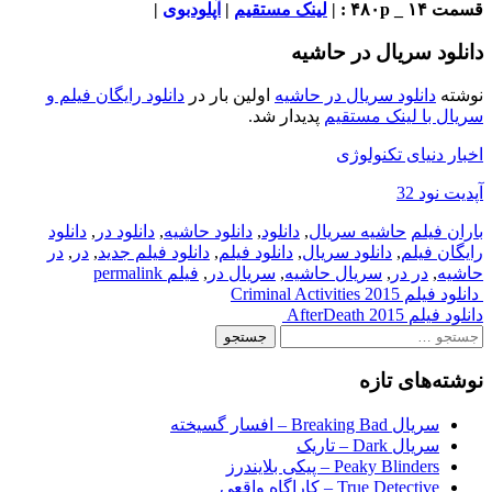
_ ۴۸۰p : |
لینک مستقیم
|
آپلودبوی
|
لود سریال در حاشیه
ته
دانلود سریال در حاشیه
اولین بار در
دانلود رایگان فیلم و
ل با لینک مستقیم
پدیدار شد.
ر دنیای تکنولوژی
 نود 32
ن فیلم
حاشیه سریال
,
دانلود
,
دانلود حاشیه
,
دانلود در
,
دانلود
ان فیلم
,
دانلود سریال
,
دانلود فیلم
,
دانلود فیلم جدید
,
در
,
در
یه
,
در در
,
سریال حاشیه
,
سریال در
,
فیلم
permalink
P
 Criminal Activities 2015
لم AfterDeath 2015
navigat
جو
:
ته‌های تازه
سریال Breaking Bad – افسار گسیخته
سریال Dark – تاریک
Peaky Blinders – پیکی بلایندرز
True Detective – کاراگاه واقعی