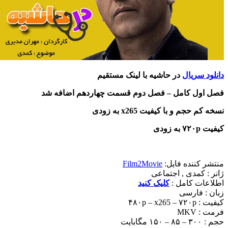
ود سریال
در حاشیه
با لینک مستقیم
 اول کامل – فصل دوم قسمت چهاردهم اضافه شد
کم حجم و با کیفیت x265 به زودی
۷ به زودی
ر کننده فایل:
Film2Movie
 :
کمدی
, اجتماعی
اعات کامل :
کلیک کنید
ن : فارسی
۴۸۰p – x265 – ۷
: MKV
– ۱۵۰ مگابایت