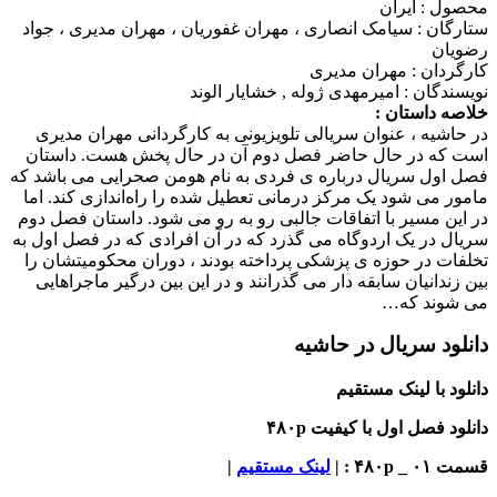
ول : ایران
رگان :
سیامک انصاری ، مهران غفوریان ، مهران مدیری ، جواد
یان
ردان :
مهران مدیری
ندگان :
امیرمهدی ژوله , خشایار الوند
ه داستان :
اشیه ، عنوان سریالی تلویزیونی به کارگردانی مهران مدیری
 که در حال حاضر فصل دوم آن در حال پخش هست. داستان
 اول سریال درباره ی فردی به نام هومن صحرایی می باشد که
ر می شود یک مرکز درمانی تعطیل شده را راه‌اندازی کند. اما
ین مسیر با اتفاقات جالبی رو به رو می شود. داستان فصل دوم
ل در یک اردوگاه می گذرد که در آن افرادی که در فصل اول به
ات در حوزه ی پزشکی پرداخته بودند ، دوران محکومیتشان را
زندانیان سابقه دار می گذرانند و در این بین درگیر ماجراهایی
شوند که…
لود سریال در حاشیه
ود با لینک مستقیم
ود فصل اول با کیفیت ۴۸۰p
_ ۴۸۰p : |
لینک مستقیم
|