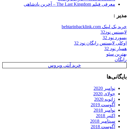
معرفی فیلم The Last Kingdom – آخرین پادشاهی
ر :
ینک behtarinbacklink.com
نس نود32
د نود 32
ی لایسنس رایگان نود 32
 نود 32
ین سئو
ان
خرید آنتی ویروس
انی‌ها
نوامبر 2020
جولای 2020
ژانویه 2020
آگوست 2019
نوامبر 2018
اکتبر 2018
سپتامبر 2018
آگوست 2018