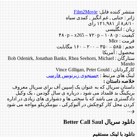
منتشر کننده فایل:
Film2Movie
ژانر :
جنایی , غم انگیز , کمدی سیاه
۸٫۸/۱۰ از ۱۲۱,۹۸۱ رای
زبان : انگلیسی
کیفیت : ۴۸۰p – x265 – ۷۲۰p – ۱۰۸۰p
فرمت : Mkv
حجم : ۵۸۵ – ۳۵۰ – ۲۰۰ – ۱۶۰ مگابایت
محصول : آمریکا
ستارگان :
Bob Odenirk, Jonathan Banks, Rhea Seehorn, Michael
Mando
کارگردانان :
Vince Gilligan, Peter Gould
لینک های مرتبط :
جستجوی زیرنویس
فارسی
خلاصه داستان :
داستان سریال که به عنوان یک اِسپین آف برای سریال معروف
بریکینگ بد قلمداد می شود ، درباره ی سال گودمن ، یک وکیل
دادگستری می باشد که با سختی ها و دشواری های زیادی در اداره
کردن محل کار کوچکش در آلبوکِرکی ، نیومکزیکو مواجه می شود
و…
دانلود سریال Better Call Saul
دانلود با لینک مستقیم