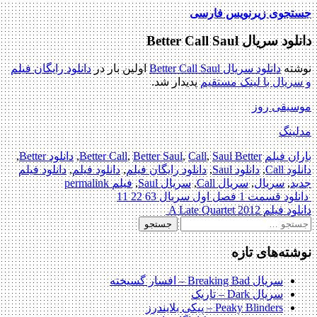
جستجوی زیرنویس فارسی
دانلود سریال Better Call Saul
نوشته
دانلود سریال Better Call Saul
اولین بار در
دانلود رایگان فیلم
و سریال با لینک مستقیم
پدیدار شد.
موسیقی روز
مدلینگ
باران فیلم
Saul Better
,
Call
,
Better Saul
,
Better Call
,
دانلود Better
,
دانلود Call
,
دانلود Saul
,
دانلود رایگان فیلم
,
دانلود فیلم
,
دانلود فیلم
جدید
,
سریال
,
سریال Call
,
سریال Saul
,
فیلم
permalink
Post
دانلود قسمت 1 فصل اول سریال 63 22 11
دانلود فیلم A Late Quartet 2012
navigation
جستجو
برای:
نوشته‌های تازه
سریال Breaking Bad – افسار گسیخته
سریال Dark – تاریک
Peaky Blinders – پیکی بلایندرز