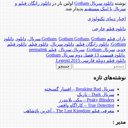
ته
دانلود سریال Gotham
اولین بار در
دانلود رایگان فیلم و
ل با لینک مستقیم
پدیدار شد.
ر دنیای تکنولوژی
ود فیلم خارجی
ن فیلم
Gotham سریال
,
Gotham Gotham
,
Gotham
,
دانلود
,
دانلود
Got
,
دانلود رایگان فیلم
,
دانلود سریال
,
دانلود فیلم
,
دانلود فیلم
د
,
سریال Gotham
,
سریال سریال
,
فیلم
permalink
P
مت 13 فصل دوم سریال Gotham
د فیلم دوبله فارسی Legend 2015
navigat
جو
:
ته‌های تازه
سریال Breaking Bad – افسار گسیخته
سریال Dark – تاریک
Peaky Blinders – پیکی بلایندرز
True Detective – کاراگاه واقعی
معرفی فیلم The Last Kingdom – آخرین پادشاهی
ر :