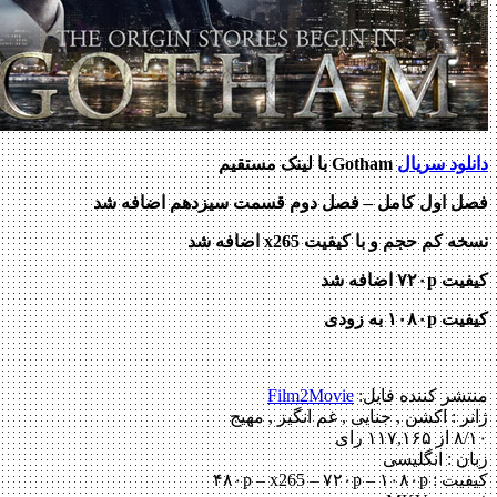
ود سریال
Gotham
با لینک مستقیم
 اول کامل – فصل دوم قسمت سیزدهم اضافه شد
کم حجم و با کیفیت x265 اضافه شد
 اضافه شد
۱ به زودی
ر کننده فایل:
Film2Movie
 :
اکشن , جنایی , غم انگیز , مهیج
۱ رای
 : انگلیسی
۴۸۰p – x265 – ۷۲۰p –