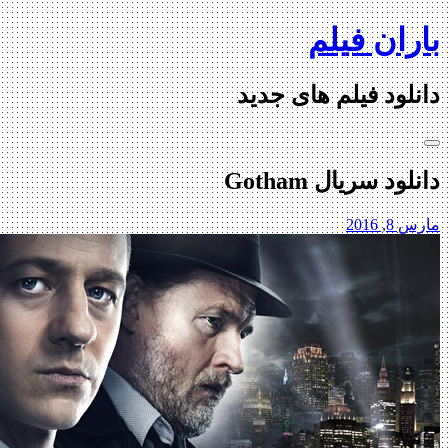
ران فیلم
con
لود فیلم های جدید
ود سریال Gotham
, 2016