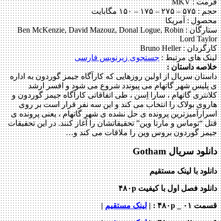
: MKV
۱۷۵ – ۱۵۰ مگابایت
ول : آمریکا
رگان :
Ben McKenzie, David Mazouz, Donal Logue, Robin
Lord Ta
ردان :
Bruno Heller
 های مرتبط :
جستجوی زیرنویس
فارسی
ه داستان :
ان سریال از اولین روزهایی که کارآگاه جیمز گوردون به اداره
لیس شهر گاتهام می پیوندد شروع می شود و افسر ارشد
تری گاتهام ، سارا اِسن ، طی اتفاقاتی کارآگاه جیمز گوردون و
ی بولاک را انتخاب می کند و این سه نفر قرار است بر روی
رآمیزترین پرونده ی حل نشده ی شهر گاتهام ، یعنی پرونده ی
“توماس و مارتا وین” تحقیقاتشان را آغاز کنند. در این تحقیقات
ز گوردون بروس وین را ملاقات می کند و…
د سریال Gotham
ود با لینک مستقیم
ود فصل اول با کیفیت ۴۸۰p
_ ۴۸۰p : |
لینک مستقیم
|