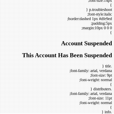
font-size:14px;
}
p.troubleshoot {
font-style:italic;
border:dashed 1px #dfe9ed;
padding:5px;
margin:10px 0 0 0;
}
Account Suspended
This Account Has Been Suspended
.title {
font-family: arial, verdana;
font-size: 9pt;
font-weight: normal;
}
.distributers {
font-family: arial, verdana;
font-size: 11pt;
font-weight: normal;
}
.info {