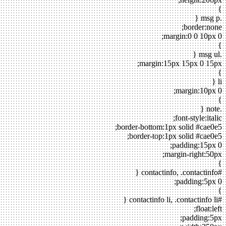
}
.msg p {
border:none;
margin:0 0 10px 0;
}
.msg ul {
margin:15px 15px 0 15px;
}
li {
margin:10px 0;
}
.note {
font-style:italic;
border-bottom:1px solid #cae0e5;
border-top:1px solid #cae0e5;
padding:15px 0;
margin-right:50px;
}
#contactinfo, .contactinfo {
padding:5px 0;
}
#contactinfo li, .contactinfo li {
float:left;
padding:5px;