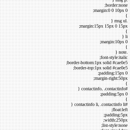
border:none;
margin:0 0 10px 0;
}
.msg ul {
margin:15px 15px 0 15px;
}
li {
margin:10px 0;
}
.note {
font-style:italic;
border-bottom:1px solid #cae0e5;
border-top:1px solid #cae0e5;
padding:15px 0;
margin-right:50px;
}
#contactinfo, .contactinfo {
padding:5px 0;
}
#contactinfo li, .contactinfo li {
float:left;
padding:5px;
width:250px;
list-style:none;