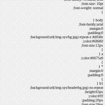
font-size: 10pt;
font-weight: normal;
}
body {
font-family:arial;
margin:0;
padding:0;
background:url(/img-sys/bg.jpg) repeat-x #dff4fe;
color:#6f6f6f;
font-size:12px;
}
a {
color:#0075a9;
}
* {
margin:0;
padding:0;
}
h1 {
background:url(/img-sys/headerbg.jpg) no-repeat;
height:63px;
color:#fff;
padding:20px;
font-size:28px;