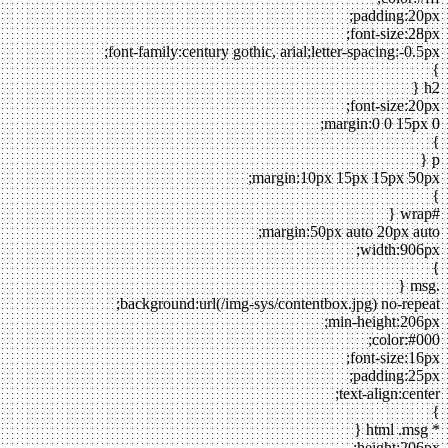
padding:20px;
font-size:28px;
font-family:century gothic, arial;letter-spacing:-0.5px;
}
h2 {
font-size:20px;
margin:0 0 15px 0;
}
p {
margin:10px 15px 15px 50px;
}
#wrap {
margin:50px auto 20px auto;
width:906px;
}
.msg {
background:url(/img-sys/contentbox.jpg) no-repeat;
min-height:206px;
color:#000;
font-size:16px;
padding:25px;
text-align:center;
}
* html .msg {
height:206px;