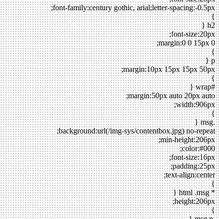
font-family:century gothic, arial;letter-spacing:-0.5px;
}
h2 {
font-size:20px;
margin:0 0 15px 0;
}
p {
margin:10px 15px 15px 50px;
}
#wrap {
margin:50px auto 20px auto;
width:906px;
}
.msg {
background:url(/img-sys/contentbox.jpg) no-repeat;
min-height:206px;
color:#000;
font-size:16px;
padding:25px;
text-align:center;
}
* html .msg {
height:206px;
}
.msg p {