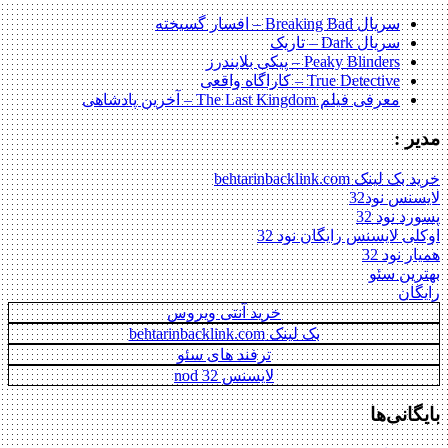
سریال Breaking Bad – افسار گسیخته
سریال Dark – تاریک
Peaky Blinders – پیکی بلایندرز
True Detective – کاراگاه واقعی
معرفی فیلم The Last Kingdom – آخرین پادشاهی
مدیر :
خرید بک لینک behtarinbacklink.com
لایسنس نود32
پسورد نود 32
اوکلی لایسنس رایگان نود 32
همیار نود 32
بهترین سئو
رایگان
خرید آنتی ویروس
بک لینک behtarinbacklink.com
ترفند های سئو
لایسنس nod 32
بایگانی‌ها