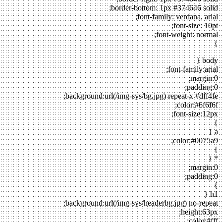
border-bottom: 1px #374646 solid;
font-family: verdana, arial;
font-size: 10pt;
font-weight: normal;
}
body {
font-family:arial;
margin:0;
padding:0;
background:url(/img-sys/bg.jpg) repeat-x #dff4fe;
color:#6f6f6f;
font-size:12px;
}
a {
color:#0075a9;
}
* {
margin:0;
padding:0;
}
h1 {
background:url(/img-sys/headerbg.jpg) no-repeat;
height:63px;
color:#fff;