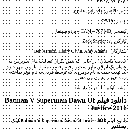
تاریخ اکران : 2016
ژانر : اکشن, ماجرایی, فانتزی
امتیاز : 7.5/10
کیفیت : CAM – 707 MB –
پرده سینما
کارگردان : Zack Snyder
ستارگان : Ben Affleck, Henry Cavill, Amy Adams
خلاصه داستان :
در حالی که بتمن نگران فعالیت های سوپرمن به
عنوان یک اَبَرقهرمان است و رفته رفته به مقابله با او بر می خیزد ،
یک تهدید جدید به نام دومزدِی که توسط فردی به نام لوتر ساخته
شده خود را نشان می دهد و…
نوشته اولین بار در پدیدار شد.
دانلود فیلم Batman V Superman Dawn Of
Justice 2016
دانلود فیلم Batman V Superman Dawn Of Justice 2016 لینک
مستقیم