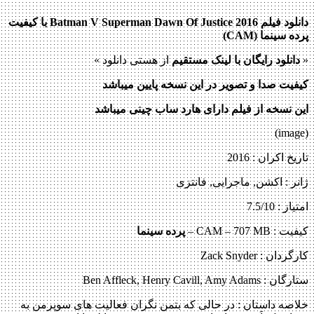
دانلود فیلم Batman V Superman Dawn Of Justice 2016 با کیفیت
پرده سینما (
CAM
)
«
دانلود رایگان با لینک مستقیم
از هستی دانلود »
کیفیت صدا و تصویر در این نسخه پایین میباشد
این نسخه از فیلم دارای هارد ساب چینی میباشد
(image)
تاریخ اکران : 2016
ژانر : اکشن, ماجرایی, فانتزی
امتیاز : 7.5/10
کیفیت : CAM – 707 MB –
پرده سینما
کارگردان : Zack Snyder
ستارگان : Ben Affleck, Henry Cavill, Amy Adams
خلاصه داستان :
در حالی که بتمن نگران فعالیت های سوپرمن به