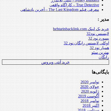
Peaky Blinders – پیکی بلایندرز
True Detective – کاراگاه واقعی
معرفی فیلم The Last Kingdom – آخرین پادشاهی
مدیر :
خرید بک لینک behtarinbacklink.com
لایسنس نود32
پسورد نود 32
اوکلی لایسنس رایگان نود 32
همیار نود 32
بهترین سئو
رایگان
خرید آنتی ویروس
بایگانی‌ها
نوامبر 2020
جولای 2020
ژانویه 2020
آگوست 2019
نوامبر 2018
اکتبر 2018
سپتامبر 2018