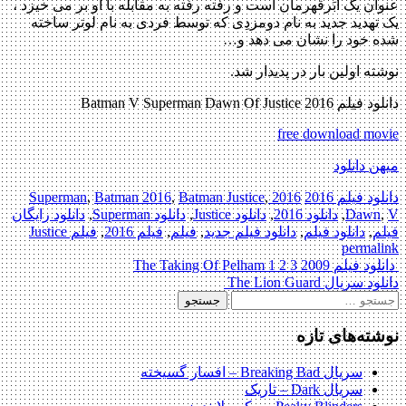
عنوان یک اَبَرقهرمان است و رفته رفته به مقابله با او بر می خیزد ،
یک تهدید جدید به نام دومزدِی که توسط فردی به نام لوتر ساخته
شده خود را نشان می دهد و…
نوشته اولین بار در پدیدار شد.
دانلود فیلم Batman V Superman Dawn Of Justice 2016
free download movie
میهن دانلود
دانلود فیلم 2016
2016 Superman
,
Batman Justice
,
Batman 2016
,
V
,
Dawn
,
دانلود 2016
,
دانلود Justice
,
دانلود Superman
,
دانلود رایگان
فیلم
,
دانلود فیلم
,
دانلود فیلم جدید
,
فیلم
,
فیلم 2016
,
فیلم Justice
permalink
Pos
دانلود فیلم The Taking Of Pelham 1 2 3 2009
دانلود سریال The Lion Guard
navigatio
ستجو
رای:
نوشته‌های تازه
سریال Breaking Bad – افسار گسیخته
سریال Dark – تاریک