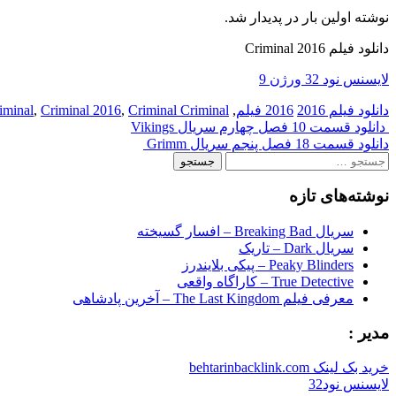
نوشته اولین بار در پدیدار شد.
دانلود فیلم Criminal 2016
لایسنس نود 32 ورژن 9
دانلود فیلم 2016
2016 فیلم
,
Criminal Criminal
,
Criminal 2016
,
iminal
Post
دانلود قسمت 10 فصل چهارم سریال Vikings
دانلود قسمت 18 فصل پنجم سریال Grimm
navigation
جستجو
برای:
نوشته‌های تازه
سریال Breaking Bad – افسار گسیخته
سریال Dark – تاریک
Peaky Blinders – پیکی بلایندرز
True Detective – کاراگاه واقعی
معرفی فیلم The Last Kingdom – آخرین پادشاهی
مدیر :
خرید بک لینک behtarinbacklink.com
لایسنس نود32