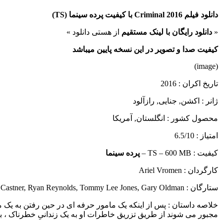
دانلود فیلم Criminal 2016 با کیفیت پرده سینما (
TS
)
«
دانلود رایگان با لینک مستقیم
از هستی دانلود »
کیفیت صدا و تصویر در این نسخه پایین میباشد
(image)
تاریخ اکران : 2016
ژانر : اکشن, جنایی, رازآلود
محصول کشور : انگلستان, آمریکا
امتیاز : 6.5/10
کیفیت : TS – 600 MB –
پرده سینما
کارگردان : Ariel Vromen
ستارگان : Kevin Castner, Ryan Reynolds, Tommy Lee Jones, Gary Oldman
خلاصه داستان :
پس از اینکه یک مامور حرفه ای در حین رفتن به یک م
مجبور می شوند از طریق تزریق خاطرات او به یک زندانیِ خطرناک ، ب