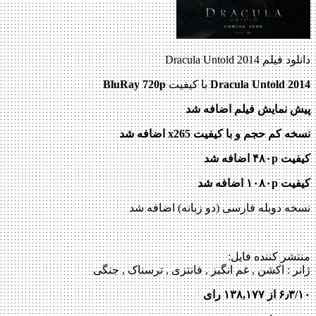
دانلود فیلم Dracula Untold 2014
Dracula Untold 2014
با کیفیت
BluRay 720p
پیش نمایش فیلم اضافه شد
نسخه کم حجم و با کیفیت x265 اضافه شد
کیفیت ۴۸۰p اضافه شد
کیفیت ۱۰۸۰p اضافه شد
نسخه دوبله فارسی (دو زبانه) اضافه شد
منتشر کننده فایل:
ژانر :
اکشن , غم انگیز , فانتزی , ترسناک , جنگی
۶٫۳/۱۰ از ۱۳۸,۱۷۷ رای