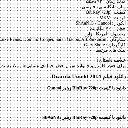
مدت زمان : ۹۲ دقیقه
زبان : انگلیسی , فارسی
کیفیت : BluRay 720p
فرمت : MKV
انکودر : ShAaNiG / Ganool
حجم : ۷۰۰ مگابایت
محصول : آمریکا , ژاپن
ستارگان :
Luke Evans, Dominic Cooper, Sarah Gadon, Art Parkinson
کارگردان :
Gary Shore
لینک های مرتبط :
–
خلاصه داستان :
برای حفظ قلمرو و خانواده‌اش از خطر حمله‌ی عثمانی‌ها ، ولاد دست
دانلود فیلم Dracula Untold 2014
دانلود با کیفیت BluRay 720p ریلیز Ganool
|
|
-=-=-=-=-=-=-=-=-=-=-=-=-=-=-=-=-=-=-=-=-=-=-
دانلود با کیفیت BluRay 720p ریلیز ShAaNiG
|
|