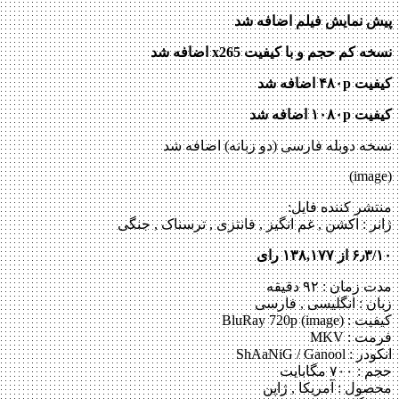
پیش نمایش فیلم اضافه شد
نسخه کم حجم و با کیفیت x265 اضافه شد
کیفیت ۴۸۰p اضافه شد
کیفیت ۱۰۸۰p اضافه شد
نسخه دوبله فارسی (دو زبانه) اضافه شد
(image)
منتشر کننده فایل:
ژانر :
اکشن , غم انگیز , فانتزی , ترسناک , جنگی
۶٫۳/۱۰ از ۱۳۸,۱۷۷ رای
مدت زمان : ۹۲ دقیقه
زبان : انگلیسی , فارسی
کیفیت : BluRay 720p (image)
فرمت : MKV
انکودر : ShAaNiG / Ganool
حجم : ۷۰۰ مگابایت
محصول : آمریکا , ژاپن