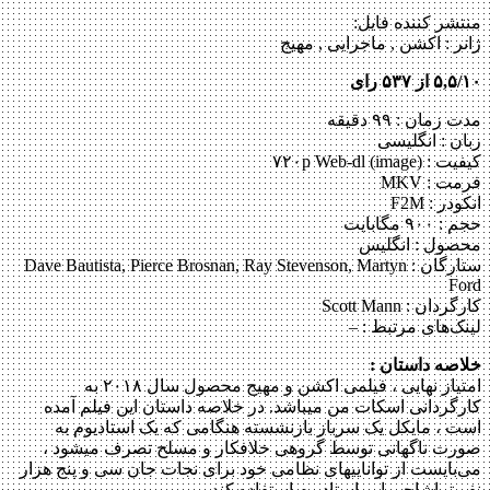
منتشر کننده فایل:
ژانر :
اکشن , ماجرایی , مهیج
۵,۵/۱۰ از ۵۳۷ رای
مدت زمان : ۹۹ دقیقه
زبان : انگلیسی
کیفیت : ۷۲۰p Web-dl (image)
فرمت : MKV
انکودر : F2M
حجم : ۹۰۰ مگابایت
محصول : انگلیس
ستارگان :
Dave Bautista, Pierce Brosnan, Ray Stevenson, Martyn
Ford
کارگردان :
Scott Mann
لینک‌های مرتبط :
–
خلاصه داستان :
امتیاز نهایی ، فیلمی اکشن و مهیج محصول سال ۲۰۱۸ به
کارگردانی اسکات من می‎باشد. در خلاصه داستان این فیلم آمده
است ، مایکل یک سرباز بازنشسته هنگامی که یک استادیوم به
صورت ناگهانی توسط گروهی خلافکار و مسلح تصرف می‎شود ،
می‌‎بایست از توانایی‎های نظامی خود برای نجات جان سی و پنج هزار
نفر تماشاچی این استادیوم استفاده کند و…