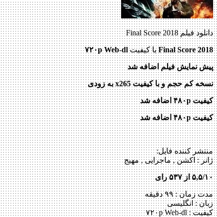
دانلود فیلم Final Score 2018
Final Score 2018
با کیفیت
۷۲۰p Web-dl
پیش نمایش فیلم اضافه شد
نسخه کم حجم و با کیفیت x265 به زودی
کیفیت ۴۸۰p اضافه شد
کیفیت ۴۸۰p اضافه شد
منتشر کننده فایل:
ژانر :
اکشن , ماجرایی , مهیج
۵,۵/۱۰ از ۵۳۷ رای
مدت زمان : ۹۹ دقیقه
زبان : انگلیسی
کیفیت : ۷۲۰p Web-dl