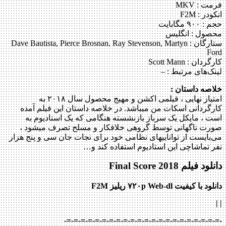
فرمت : MKV
انکودر : F2M
حجم : ۹۰۰ مگابایت
محصول : انگلیس
ستارگان :
Dave Bautista, Pierce Brosnan, Ray Stevenson, Martyn
Ford
کارگردان :
Scott Mann
لینک‌های مرتبط :
–
خلاصه داستان :
امتیاز نهایی ، فیلمی اکشن و مهیج محصول سال ۲۰۱۸ به
کارگردانی اسکات من می‎باشد. در خلاصه داستان این فیلم آمده
است ، مایکل یک سرباز بازنشسته هنگامی که یک استادیوم به
صورت ناگهانی توسط گروهی خلافکار و مسلح تصرف می‎شود ،
می‌‎بایست از توانایی‎های نظامی خود برای نجات جان سی و پنج هزار
نفر تماشاچی این استادیوم استفاده کند و…
دانلود فیلم Final Score 2018
دانلود با کیفیت ۷۲۰p Web-dl ریلیز F2M
|
|
-=-=-=-=-=-=-=-=-=-=-=-=-=-=-=-=-=-=-=-=-=-=-