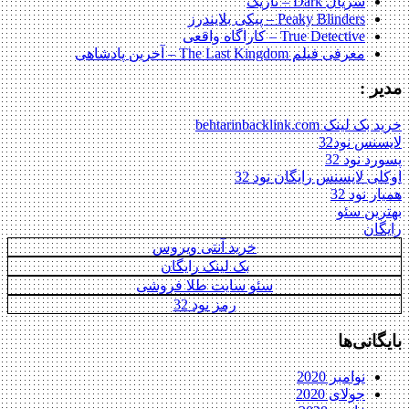
سریال Dark – تاریک
Peaky Blinders – پیکی بلایندرز
True Detective – کاراگاه واقعی
معرفی فیلم The Last Kingdom – آخرین پادشاهی
مدیر :
خرید بک لینک behtarinbacklink.com
لایسنس نود32
پسورد نود 32
اوکلی لایسنس رایگان نود 32
همیار نود 32
بهترین سئو
رایگان
خرید آنتی ویروس
بک لینک رایگان
سئو سایت طلا فروشی
رمز نود 32
بایگانی‌ها
نوامبر 2020
جولای 2020