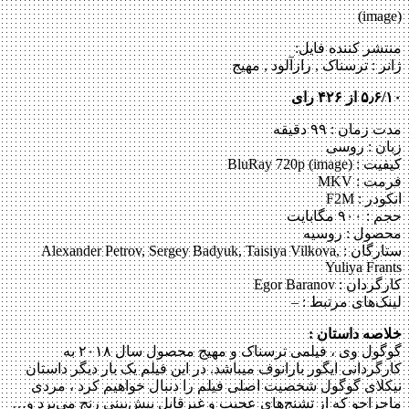
(image)
منتشر کننده فایل:
ژانر :
ترسناک , رازآلود , مهیج
۵٫۶/۱۰ از ۴۲۶ رای
مدت زمان : ۹۹ دقیقه
زبان : روسی
کیفیت : BluRay 720p (image)
فرمت : MKV
انکودر : F2M
حجم : ۹۰۰ مگابایت
محصول : روسیه
ستارگان :
Alexander Petrov, Sergey Badyuk, Taisiya Vilkova,
Yuliya Frants
کارگردان :
Egor Baranov
لینک‌های مرتبط :
–
خلاصه داستان :
گوگول وی ، فیلمی ترسناک و مهیج محصول سال ۲۰۱۸ به
کارگردانی ایگور بارانوف ‎می‎باشد. در این فیلم یک بار دیگر داستان
نیکلای گوگول شخصیت اصلی فیلم را دنبال خواهیم کرد ، مردی
ماجراجو که از تشنج‌های عجیب و غیرقابل پیش‌بینی رنج می‌برد و…