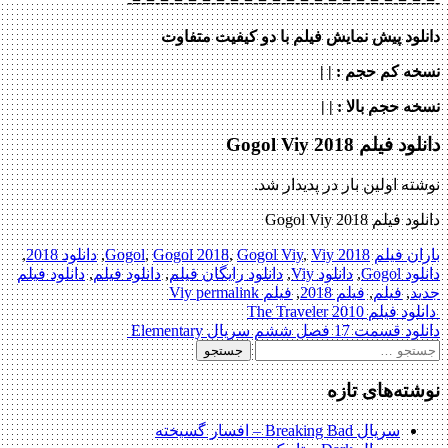
-=-=-=-=-=-=-=-=-=-=-=-=-=-=-=-=-=-=-=-=-=-=-
دانلود پیش نمایش فیلم با دو کیفیت متفاوت
نسخه کم حجم
: | |
نسخه حجم بالا
: | |
دانلود فیلم Gogol Viy 2018
نوشته اولین بار در پدیدار شد.
دانلود فیلم Gogol Viy 2018
باران فیلم
2018 Gogol
Viy
,
Gogol Viy
,
Gogol 2018
,
,
دانلود 2018
,
دانلود Gogol
,
دانلود Viy
,
دانلود رایگان فیلم
,
دانلود فیلم
,
دانلود فیلم
جدید
,
فیلم
,
فیلم 2018
,
فیلم Viy
permalink
Post
دانلود فیلم The Traveler 2010
دانلود قسمت 17 فصل ششم سریال Elementary
navigation
جستجو
برای:
نوشته‌های تازه
سریال Breaking Bad – افسار گسیخته