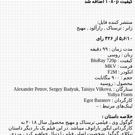
کیفیت ۱۰۸۰p اضافه شد
منتشر کننده فایل:
ژانر :
ترسناک , رازآلود , مهیج
۵٫۶/۱۰ از ۴۲۶ رای
مدت زمان : ۹۹ دقیقه
زبان : روسی
کیفیت : BluRay 720p
فرمت : MKV
انکودر : F2M
حجم : ۹۰۰ مگابایت
محصول : روسیه
ستارگان :
Alexander Petrov, Sergey Badyuk, Taisiya Vilkova,
Yuliya Frants
کارگردان :
Egor Baranov
لینک‌های مرتبط :
–
خلاصه داستان :
گوگول وی ، فیلمی ترسناک و مهیج محصول سال ۲۰۱۸ به
کارگردانی ایگور بارانوف ‎می‎باشد. در این فیلم یک بار دیگر داستان
نیکلای گوگول شخصیت اصلی فیلم را دنبال خواهیم کرد ، مردی