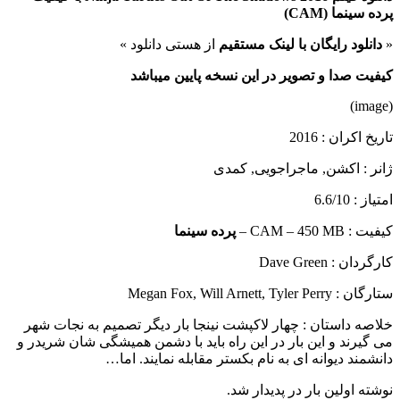
پرده سینما (
CAM
)
«
دانلود رایگان با لینک مستقیم
از هستی دانلود »
کیفیت صدا و تصویر در این نسخه پایین میباشد
(image)
تاریخ اکران : 2016
ژانر : اکشن, ماجراجویی, کمدی
امتیاز : 6.6/10
کیفیت : CAM – 450 MB –
پرده سینما
کارگردان : Dave Green
ستارگان : Megan Fox, Will Arnett, Tyler Perry
خلاصه داستان :
چهار لاکپشت نینجا بار دیگر تصمیم به نجات شهر
می گیرند و این بار در این راه باید با دشمن همیشگی شان شریدر و
دانشمند دیوانه ای به نام بکستر مقابله نمایند. اما…
نوشته اولین بار در پدیدار شد.