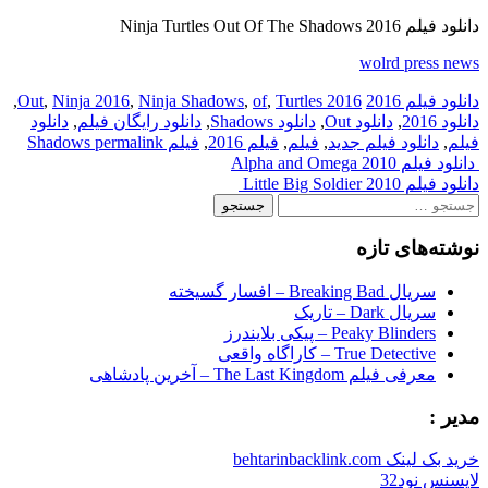
دانلود فیلم Ninja Turtles Out Of The Shadows 2016
wolrd press news
دانلود فیلم 2016
2016 Out
Turtles
,
of
,
Ninja Shadows
,
Ninja 2016
,
,
دانلود 2016
,
دانلود Out
,
دانلود Shadows
,
دانلود رایگان فیلم
,
دانلود
فیلم
,
دانلود فیلم جدید
,
فیلم
,
فیلم 2016
,
فیلم Shadows
permalink
Pos
دانلود فیلم Alpha and Omega 2010
دانلود فیلم Little Big Soldier 2010
navigatio
ستجو
رای:
نوشته‌های تازه
سریال Breaking Bad – افسار گسیخته
سریال Dark – تاریک
Peaky Blinders – پیکی بلایندرز
True Detective – کاراگاه واقعی
معرفی فیلم The Last Kingdom – آخرین پادشاهی
مدیر :
خرید بک لینک behtarinbacklink.com
لایسنس نود32