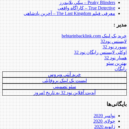
Peaky Blinders – پیکی بلایندرز
True Detective – کاراگاه واقعی
معرفی فیلم The Last Kingdom – آخرین پادشاهی
مدیر :
خرید بک لینک behtarinbacklink.com
لایسنس نود32
پسورد نود 32
اوکلی لایسنس رایگان نود 32
همیار نود 32
بهترین سئو
رایگان
خرید آنتی ویروس
لیست بک لینک پروفایلی
سئو تضمینی
آپدیت آفلاین نود 32 به تاریخ امروز
بایگانی‌ها
نوامبر 2020
جولای 2020
ژانویه 2020