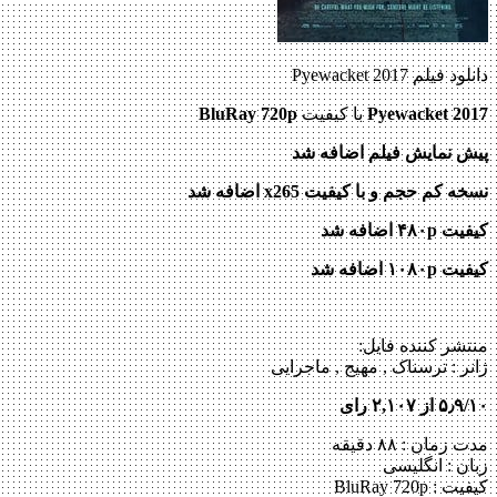
دانلود فیلم Pyewacket 2017
Pyewacket 2017
با کیفیت
BluRay 720p
پیش نمایش فیلم اضافه شد
نسخه کم حجم و با کیفیت x265 اضافه شد
کیفیت ۴۸۰p اضافه شد
کیفیت ۱۰۸۰p اضافه شد
منتشر کننده فایل:
ژانر :
ترسناک , مهیج , ماجرایی
۵٫۹/۱۰ از ۲,۱۰۷ رای
مدت زمان : ۸۸ دقیقه
زبان : انگلیسی
کیفیت : BluRay 720p