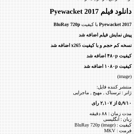
دانلود فیلم Pyewacket 2017
Pyewacket 2017
با کیفیت
BluRay 720p
پیش نمایش فیلم اضافه شد
نسخه کم حجم و با کیفیت x265 اضافه شد
کیفیت ۴۸۰p اضافه شد
کیفیت ۱۰۸۰p اضافه شد
(image)
منتشر کننده فایل:
ژانر :
ترسناک , مهیج , ماجرایی
۵٫۹/۱۰ از ۲,۱۰۷ رای
مدت زمان : ۸۸ دقیقه
زبان : انگلیسی
کیفیت : BluRay 720p (image)
فرمت : MKV