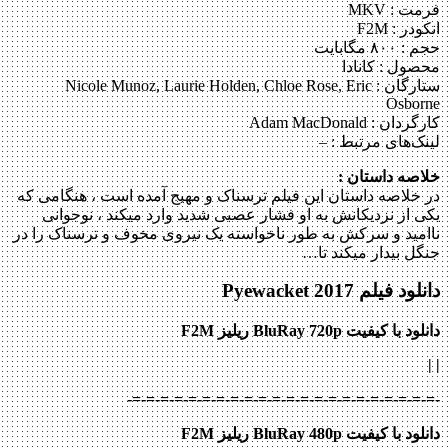
فرمت : MKV
انکودر : F2M
حجم : ۸۰۰ مگابایت
محصول : کانادا
ستارگان :
Nicole Munoz, Laurie Holden, Chloe Rose, Eric
Osborne
کارگردان :
Adam MacDonald
لینک‌های مرتبط :
–
خلاصه داستان :
در خلاصه داستان این فیلم ترسناک و مهیج آمده است ، هنگامی که
یکی از نزدیکانش به او فشار عصبی شدید وارد می‎کند ، نوجوانی
ناامید و سرکش به طور ناخواسته یک نیروی مخوف و ترسناک را در
جنگل بیدار می‎کند تا…
دانلود فیلم Pyewacket 2017
دانلود با کیفیت BluRay 720p ریلیز F2M
|
|
-=-=-=-=-=-=-=-=-=-=-=-=-=-=-=-=-=-=-=-=-=-=-
دانلود با کیفیت BluRay 480p ریلیز F2M