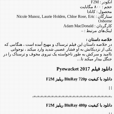
انکودر : F2M
حجم : ۸۰۰ مگابایت
محصول : کانادا
ستارگان :
Nicole Munoz, Laurie Holden, Chloe Rose, Eric
Osborne
کارگردان :
Adam MacDonald
لینک‌های مرتبط :
–
خلاصه داستان :
در خلاصه داستان این فیلم ترسناک و مهیج آمده است ، هنگامی که
یکی از نزدیکانش به او فشار عصبی شدید وارد می‎کند ، نوجوانی
ناامید و سرکش به طور ناخواسته یک نیروی مخوف و ترسناک را در
جنگل بیدار می‎کند تا…
دانلود فیلم Pyewacket 2017
دانلود با کیفیت BluRay 720p ریلیز F2M
|
|
-=-=-=-=-=-=-=-=-=-=-=-=-=-=-=-=-=-=-=-=-=-=-
دانلود با کیفیت BluRay 480p ریلیز F2M
|
|