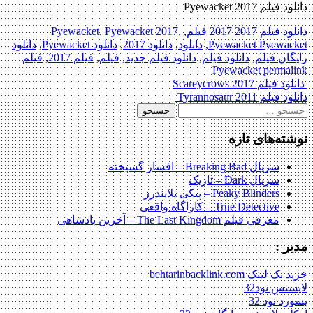
دانلود فیلم Pyewacket 2017
دانلود فیلم 2017
2017 فیلم
,
,
Pyewacket 2017
,
Pyewacket
Pyewacket Pyewacket
,
دانلود
,
دانلود 2017
,
دانلود Pyewacket
,
دانلود
رایگان فیلم
,
دانلود فیلم
,
دانلود فیلم جدید
,
فیلم
,
فیلم 2017
,
فیلم
Pyewacket
permalink
Post
دانلود فیلم Scareycrows 2017
دانلود فیلم Tyrannosaur 2011
navigation
جستجو
برای:
نوشته‌های تازه
سریال Breaking Bad – افسار گسیخته
سریال Dark – تاریک
Peaky Blinders – پیکی بلایندرز
True Detective – کاراگاه واقعی
معرفی فیلم The Last Kingdom – آخرین پادشاهی
مدیر :
خرید بک لینک behtarinbacklink.com
لایسنس نود32
پسورد نود 32