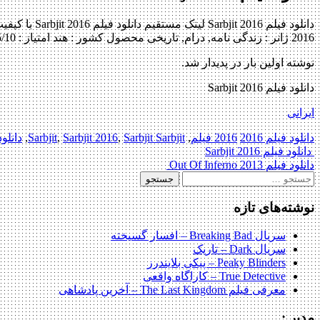
2016 ژانر : زندگی نامه, درام, تاریخی محصول کشور : هند امتیاز : 7.5/10 کیفیت BluRay 720p , BluRay […]
نوشته اولین بار در پدیدار شد.
دانلود فیلم Sarbjit 2016
ایرانی
دانلود فیلم 2016
2016 فیلم
,
Sarbjit Sarbjit
,
Sarbjit 2016
,
Sarbjit
,
دانلود
Post
دانلود فیلم Sarbjit 2016
دانلود فیلم Out Of Inferno 2013
navigation
جستجو
برای:
نوشته‌های تازه
سریال Breaking Bad – افسار گسیخته
سریال Dark – تاریک
Peaky Blinders – پیکی بلایندرز
True Detective – کاراگاه واقعی
معرفی فیلم The Last Kingdom – آخرین پادشاهی
مدیر :