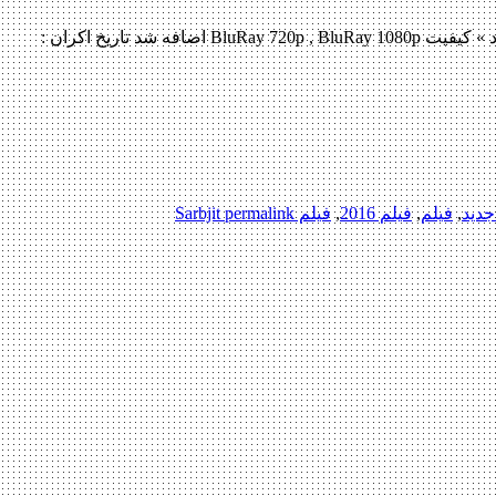
دانلود فیلم Sarbjit 2016 لینک مستقیم دانلود فیلم Sarbjit 2016 با کیفیت خوب (720p DVDRip) « دانلود رایگان با لینک مستقیم از هستی دانلود » کیفیت BluRay 720p , BluRay 1080p اضافه شد تاریخ اکران :
جدید
,
فیلم
,
فیلم 2016
,
فیلم Sarbjit
permalink