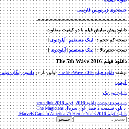
جستجوی زیرنویس فارسی
-=-=-=-=-=-=-=-=-=-=-=-=-=-=-=-=-=-=-=-=-=-=-
دانلود پیش نمایش فیلم با دو کیفیت متفاوت
نسخه کم حجم
: |
لینک مستقیم
|
آپلودبوی
|
نسخه حجم بالا
: |
لینک مستقیم
|
آپلودبوی
|
دانلود فیلم The 5th Wave 2016
نوشته
دانلود فیلم The 5th Wave 2016
اولین بار در
دانلود رایگان فیلم
گوشی
دانلود موزیک
دسته‌بندی نشده
دانلود 2016
,
فیلم 2016
permalink
Post
دانلود قسمت 2 فصل اول سریال The Magicians
دانلود فیلم Marvels Captain America 75 Heroic Years 2016
navigation
جستجو
برای: