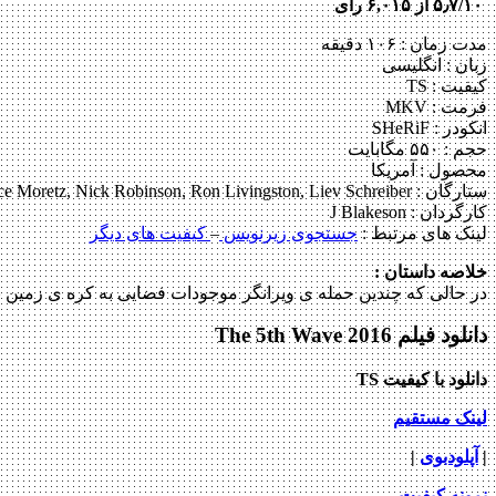
۵٫۷/۱۰ از ۶,۰۱۵ رای
مدت زمان : ۱۰۶ دقیقه
زبان : انگلیسی
کیفیت : TS
فرمت : MKV
انکودر : SHeRiF
حجم : ۵۵۰ مگابایت
محصول : آمریکا
ستارگان :
e Moretz, Nick Robinson, Ron Livingston, Liev Schreiber
کارگردان :
J Blakeson
لینک های مرتبط :
جستجوی زیرنویس
–
کیفیت های دیگر
خلاصه داستان :
در حالی که چندین حمله ی ویرانگر موجودات فضایی به کره ی زمین ب
دانلود فیلم The 5th Wave 2016
دانلود با کیفیت TS
لینک مستقیم
|
آپلودبوی
|
نمونه کیفیت