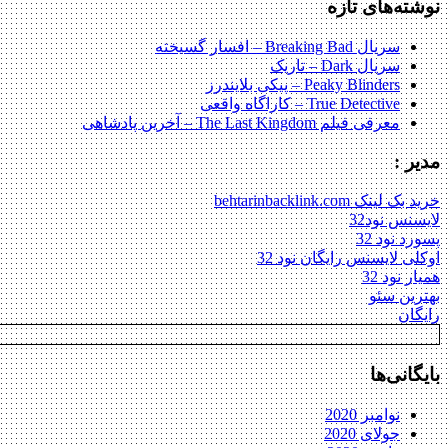
نوشته‌های تازه
سریال Breaking Bad – افسار گسیخته
سریال Dark – تاریک
Peaky Blinders – پیکی بلایندرز
True Detective – کاراگاه واقعی
معرفی فیلم The Last Kingdom – آخرین پادشاهی
مدیر :
خرید بک لینک behtarinbacklink.com
لایسنس نود32
پسورد نود 32
اوکلی لایسنس رایگان نود 32
همیار نود 32
بهترین سئو
رایگان
بایگانی‌ها
نوامبر 2020
جولای 2020