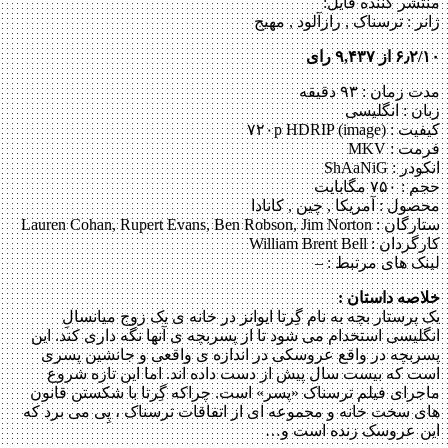
منتشر کننده فایل:
ژانر :
ترسناک , رازآلود , مهیج
۶٫۲/۱۰ از ۹,۴۳۷ رای
مدت زمان : ۹۳ دقیقه
زبان : انگلیسی
کیفیت : ۷۲۰p HDRIP (image)
فرمت : MKV
انکودر : ShAaNiG
حجم : ۷۵۰ مگابایت
محصول : آمریکا , چین , کانادا
ستارگان :
Lauren Cohan, Rupert Evans, Ben Robson, Jim Norton
کارگردان :
William Brent Bell
لینک های مرتبط :
–
خلاصه داستان :
یک پرستار بچه به نام گِرتا ایوانز در خانه ی یک زوج میانسالِ
انگلیسی استخدام می شود تا از پسربچه ی آنها نگه داری کند. این
پسربچه در واقع عروسکی در اندازه ی واقعی و جانشین پسری
است که بیست سال پیش از دست داده اند. اما این تازه شروع
ماجرای فیلم ترسناک «پسر» است. چراکه گِرتا با شکستن قانون
های سخت خانه و مجموعه ای از اتفاقات ترسناک ، پِی می برد که
این عروسک زنده است و…