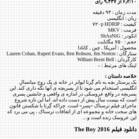
۶٫۲/۱۰ از ۹,۴۳۷ رای
مدت زمان : ۹۳ دقیقه
زبان : انگلیسی
کیفیت : ۷۲۰p HDRIP
فرمت : MKV
انکودر : ShAaNiG
حجم : ۷۵۰ مگابایت
محصول : آمریکا , چین , کانادا
ستارگان :
Lauren Cohan, Rupert Evans, Ben Robson, Jim Norton
کارگردان :
William Brent Bell
لینک های مرتبط :
–
خلاصه داستان :
یک پرستار بچه به نام گِرتا ایوانز در خانه ی یک زوج میانسالِ
انگلیسی استخدام می شود تا از پسربچه ی آنها نگه داری کند. این
پسربچه در واقع عروسکی در اندازه ی واقعی و جانشین پسری
است که بیست سال پیش از دست داده اند. اما این تازه شروع
ماجرای فیلم ترسناک «پسر» است. چراکه گِرتا با شکستن قانون
های سخت خانه و مجموعه ای از اتفاقات ترسناک ، پِی می برد که
این عروسک زنده است و…
دانلود فیلم The Boy 2016