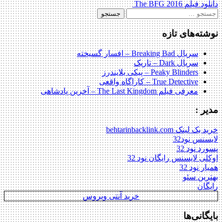
دانلود فیلم The BFG 2016
navigation
جستجو
برای:
نوشته‌های تازه
سریال Breaking Bad – افسار گسیخته
سریال Dark – تاریک
Peaky Blinders – پیکی بلایندرز
True Detective – کاراگاه واقعی
معرفی فیلم The Last Kingdom – آخرین پادشاهی
مدیر :
خرید بک لینک behtarinbacklink.com
لایسنس نود32
پسورد نود 32
اوکلی لایسنس رایگان نود 32
همیار نود 32
بهترین سئو
رایگان
خرید آنتی ویروس
بایگانی‌ها