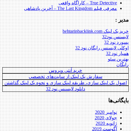
True Detective – کاراگاه واقعی
معرفی فیلم The Last Kingdom – آخرین پادشاهی
مدیر :
خرید بک لینک behtarinbacklink.com
لایسنس نود32
پسورد نود 32
اوکلی لایسنس رایگان نود 32
همیار نود 32
بهترین سئو
رایگان
خرید آنتی ویروس
سفارش بک لینک از سایت‌های تخصصی
اصول بک لینک سازی، طریقه لینک سازی و نحوه بک لینک گذاشتن
دانلود لایسنس نود 32
بایگانی‌ها
نوامبر 2020
جولای 2020
ژانویه 2020
آگوست 2019