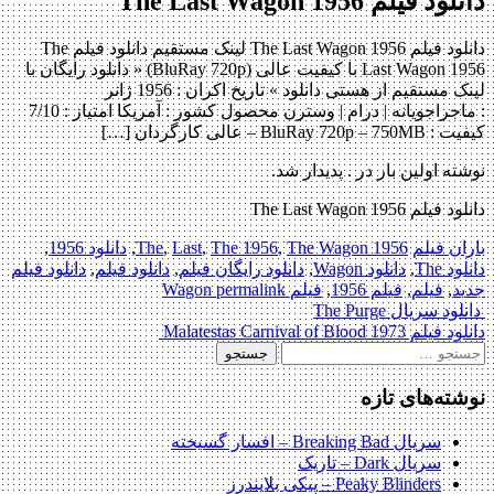
دانلود فیلم The Last Wagon 1956
دانلود فیلم The Last Wagon 1956 لینک مستقیم دانلود فیلم The
Last Wagon 1956 با کیفیت عالی (BluRay 720p) « دانلود رایگان با
لینک مستقیم از هستی دانلود » تاریخ اکران : 1956 ژانر
: ماجراجویانه | درام | وسترن محصول کشور : آمریکا امتیاز : 7/10
کیفیت : BluRay 720p – 750MB – عالی کارگردان […]
نوشته اولین بار در . پدیدار شد.
دانلود فیلم The Last Wagon 1956
باران فیلم
1956 The
The Wagon
,
The 1956
,
Last
,
,
دانلود 1956
,
دانلود The
,
دانلود Wagon
,
دانلود رایگان فیلم
,
دانلود فیلم
,
دانلود فیلم
جدید
,
فیلم
,
فیلم 1956
,
فیلم Wagon
permalink
Post
دانلود سریال The Purge
دانلود فیلم Malatestas Carnival of Blood 1973
navigation
جستجو
برای:
نوشته‌های تازه
سریال Breaking Bad – افسار گسیخته
سریال Dark – تاریک
Peaky Blinders – پیکی بلایندرز