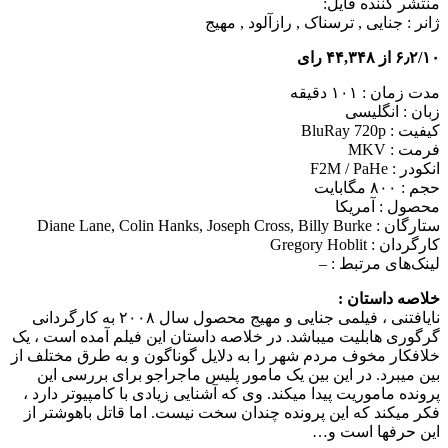
منتشر کننده فایل:
ژانر :
جنایی , ترسناک , رازآلود , مهیج
۶٫۲/۱۰ از ۴۴,۳۴۸ رای
مدت زمان : ۱۰۱ دقیقه
زبان : انگلیسی
کیفیت : BluRay 720p
فرمت : MKV
انکودر : F2M / PaHe
حجم : ۸۰۰ مگابایت
محصول : آمریکا
ستارگان :
Diane Lane, Colin Hanks, Joseph Cross, Billy Burke
کارگردان :
Gregory Hoblit
لینک‌های مرتبط :
–
خلاصه داستان :
نایافتنی ، فیلمی جنایی و مهیج محصول سال ۲۰۰۸ به کارگردانی
گرگوری هابلیت می‎باشد. در خلاصه داستان این فیلم آمده است ، یک
خلافکار مخوف مردم شهر را به دلایل گوناگون و به طرق مختلف از
بین می‎برد. در این بین یک مامور پلیس ماجراجو برای بررسی این
پرونده ماموریت پیدا می‎کند. وی که آشنایی زیادی با کامپیوتر دارد ،
فکر می‎کند که این پرونده چندان سخت نیست. اما قاتل باهوش‎تر از
این حرف
ها است و…