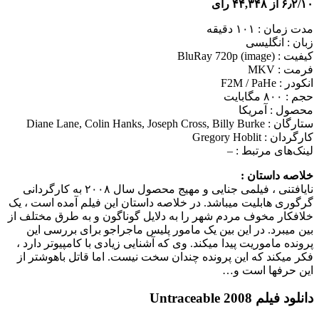
۶٫۲/۱۰ از ۴۴,۳۴۸ رای
مدت زمان : ۱۰۱ دقیقه
زبان : انگلیسی
کیفیت : BluRay 720p (image)
فرمت : MKV
انکودر : F2M / PaHe
حجم : ۸۰۰ مگابایت
محصول : آمریکا
ستارگان :
Diane Lane, Colin Hanks, Joseph Cross, Billy Burke
کارگردان :
Gregory Hoblit
لینک‌های مرتبط :
–
خلاصه داستان :
نایافتنی ، فیلمی جنایی و مهیج محصول سال ۲۰۰۸ به کارگردانی
گرگوری هابلیت می‎باشد. در خلاصه داستان این فیلم آمده است ، یک
خلافکار مخوف مردم شهر را به دلایل گوناگون و به طرق مختلف از
بین می‎برد. در این بین یک مامور پلیس ماجراجو برای بررسی این
پرونده ماموریت پیدا می‎کند. وی که آشنایی زیادی با کامپیوتر دارد ،
فکر می‎کند که این پرونده چندان سخت نیست. اما قاتل باهوش‎تر از
این حرف
ها است و…
دانلود فیلم Untraceable 2008