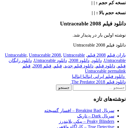
نسخه کم حجم
: | |
نسخه حجم بالا
: | |
دانلود فیلم Untraceable 2008
نوشته اولین بار در پدیدار شد.
دانلود فیلم Untraceable 2008
باران فیلم
2008 فیلم
,
Untraceable
,
Untraceable 2008
,
Untraceable
Untraceable
,
دانلود
,
دانلود 2008
,
دانلود Untraceable
,
دانلود رایگان
فیلم
,
دانلود فیلم
,
دانلود فیلم جدید
,
فیلم
,
فیلم 2008
,
فیلم
Untraceable
permalink
Post
دانلود فیلم ایرانی ایتالیا ایتالیا
دانلود فیلم The Predator 2018
navigation
جستجو
برای:
نوشته‌های تازه
سریال Breaking Bad – افسار گسیخته
سریال Dark – تاریک
Peaky Blinders – پیکی بلایندرز
True Detective – کاراگاه واقعی