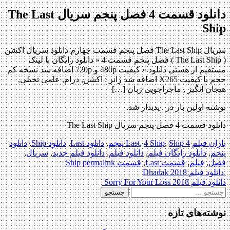
دانلود قسمت 4 فصل پنجم سریال The Last
Ship
سریال The Last Ship فصل پنجم قسمت چهارم دانلود سریال اکشن
( The Last Ship ) فصل پنجم قسمت 4 « دانلود رایگان با لینک
مستقیم از هستی دانلود » کیفیت 480p و 720p اضافه شد نسخه کم
حجم با کیفیت X265 اضافه شد ژانر : اکشن, درام, علمی تخیلی,
هیجان انگیز , ماجراجویی زبان […]
نوشته اولین بار در . پدیدار شد.
دانلود قسمت 4 فصل پنجم سریال The Last Ship
باران فیلم
4 Last
Ship پنجم
,
4 Ship
,
,
دانلود Last
,
دانلود Ship
,
دانلود
پنجم
,
دانلود رایگان فیلم
,
دانلود فیلم
,
دانلود فیلم جدید
,
سریال
,
فصل
,
فیلم
,
قسمت Last
,
قسمت Ship
permalink
Post
دانلود فیلم Dhadak 2018
دانلود فیلم Sorry For Your Loss 2018
navigation
جستجو
برای:
نوشته‌های تازه