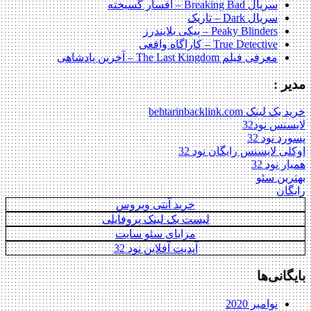
سریال Breaking Bad – افسار گسیخته
سریال Dark – تاریک
Peaky Blinders – پیکی بلایندرز
True Detective – کاراگاه واقعی
معرفی فیلم The Last Kingdom – آخرین پادشاهی
مدیر :
خرید بک لینک behtarinbacklink.com
لایسنس نود32
پسورد نود 32
اوکلی لایسنس رایگان نود 32
همیار نود 32
بهترین سئو
رایگان
خرید آنتی ویروس
لیست بک لینک پروفایلی
مزایای سئو سایت
آپدیت آفلاین نود 32
بایگانی‌ها
نوامبر 2020