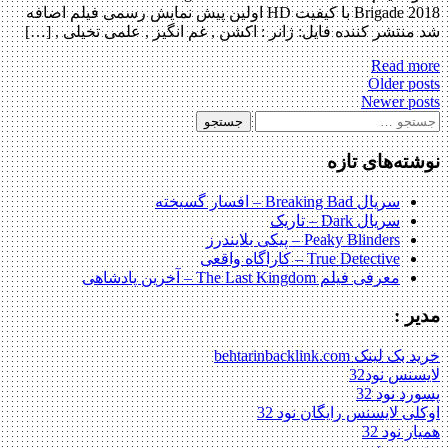
Brigade 2018 با کیفیت HD اولین پیش نمایش رسمی فیلم اضافه
شد منتشر کننده فایل: ژانر : اکشن , غم انگیز , علمی تخیلی , […]
Read more
Posts
Older posts
Newer posts
navigation
جستجو
برای:
نوشته‌های تازه
سریال Breaking Bad – افسار گسیخته
سریال Dark – تاریک
Peaky Blinders – پیکی بلایندرز
True Detective – کاراگاه واقعی
معرفی فیلم The Last Kingdom – آخرین پادشاهی
مدیر :
خرید بک لینک behtarinbacklink.com
لایسنس نود32
پسورد نود 32
اوکلی لایسنس رایگان نود 32
همیار نود 32