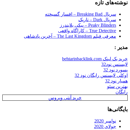
نوشته‌های تازه
سریال Breaking Bad – افسار گسیخته
سریال Dark – تاریک
Peaky Blinders – پیکی بلایندرز
True Detective – کاراگاه واقعی
معرفی فیلم The Last Kingdom – آخرین پادشاهی
مدیر :
خرید بک لینک behtarinbacklink.com
لایسنس نود32
پسورد نود 32
اوکلی لایسنس رایگان نود 32
همیار نود 32
بهترین سئو
رایگان
خرید آنتی ویروس
بایگانی‌ها
نوامبر 2020
جولای 2020