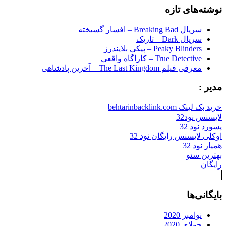
نوشته‌های تازه
سریال Breaking Bad – افسار گسیخته
سریال Dark – تاریک
Peaky Blinders – پیکی بلایندرز
True Detective – کاراگاه واقعی
معرفی فیلم The Last Kingdom – آخرین پادشاهی
مدیر :
خرید بک لینک behtarinbacklink.com
لایسنس نود32
پسورد نود 32
اوکلی لایسنس رایگان نود 32
همیار نود 32
بهترین سئو
رایگان
بایگانی‌ها
نوامبر 2020
جولای 2020