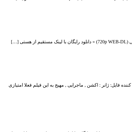
ت HD اولین پیش نمایش رسمی فیلم اضافه شد منتشر کننده فایل: ژانر : اکشن , ماجرایی , مهیج به این فیلم فعلا امتیازی