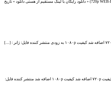
دانلود فیلم The Liquidator 2017 دانلود فیلم The Liquidator 2017 لینک مستقیم دانلود فیلم The Liquidator 2017 با کیفیت با کیفیت عالی (720p WEB-DL) « دانلود رایگان با لینک مستقیم از هستی دانلود » تاریخ
دانلود سریال Altered Carbon Altered Carbon با لینک مستقیم فصل اول قسمت دهم اضافه شد نسخه کم حجم و با کیفیت x265 اضافه شد کیفیت ۷۲۰p اضافه شد کیفیت ۱۰۸۰p اضافه شد منتشر کننده فایل: