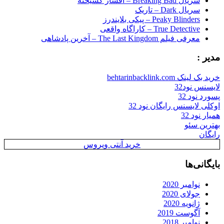
سریال Breaking Bad – افسار گسیخته
سریال Dark – تاریک
Peaky Blinders – پیکی بلایندرز
True Detective – کاراگاه واقعی
معرفی فیلم The Last Kingdom – آخرین پادشاهی
مدیر :
خرید بک لینک behtarinbacklink.com
لایسنس نود32
پسورد نود 32
اوکلی لایسنس رایگان نود 32
همیار نود 32
بهترین سئو
رایگان
خرید آنتی ویروس
بایگانی‌ها
نوامبر 2020
جولای 2020
ژانویه 2020
آگوست 2019
نوامبر 2018