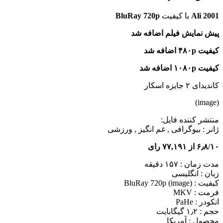
Ali 2001
با کیفیت
BluRay 720p
پیش نمایش فیلم اضافه شد
کیفیت ۴۸۰p اضافه شد
کیفیت ۱۰۸۰p اضافه شد
کاندیدای ۲ جایزه اسکار
(image)
منتشر کننده فایل:
ژانر :
بیوگرافی , غم انگیز , ورزشی
۶٫۸/۱۰ از ۷۷,۱۹۱ رای
مدت زمان : ۱۵۷ دقیقه
زبان : انگلیسی
کیفیت : BluRay 720p (image)
فرمت : MKV
انکودر : PaHe
حجم : ۱٫۲ گیگابایت
محصول : آمریکا