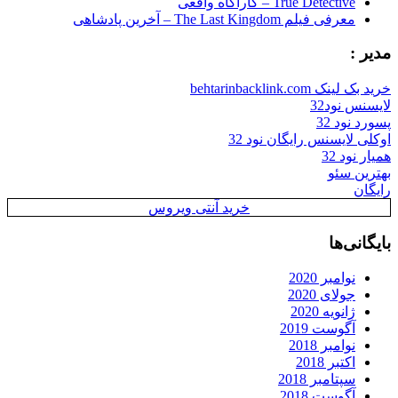
True Detective – کاراگاه واقعی
معرفی فیلم The Last Kingdom – آخرین پادشاهی
مدیر :
خرید بک لینک behtarinbacklink.com
لایسنس نود32
پسورد نود 32
اوکلی لایسنس رایگان نود 32
همیار نود 32
بهترین سئو
رایگان
خرید آنتی ویروس
بایگانی‌ها
نوامبر 2020
جولای 2020
ژانویه 2020
آگوست 2019
نوامبر 2018
اکتبر 2018
سپتامبر 2018
آگوست 2018