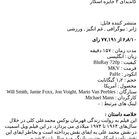
کاندیدای ۲ جایزه اسکار
منتشر کننده فایل:
ژانر :
بیوگرافی , غم انگیز , ورزشی
۶٫۸/۱۰ از ۷۷,۱۹۱ رای
مدت زمان : ۱۵۷ دقیقه
زبان : انگلیسی
کیفیت : BluRay 720p
فرمت : MKV
انکودر : PaHe
حجم : ۱٫۲ گیگابایت
محصول : آمریکا
ستارگان :
Will Smith, Jamie Foxx, Jon Voight, Mario Van Peebles
کارگردان :
Michael Mann
لینک های مرتبط :
–
خلاصه داستان :
این فیلم به روایت زندگی قهرمان بوکس محمدعلی کلی در خلال
سال‌های ۱۹۶۴ تا ۱۹۷۴ میلادی می‌ پردازد. در این فیلم ویل اسمیت
در نقش محمد علی یه ایفای نقش پرداخته است و بخاطر ایفای این
نقش نامزد اسکار بهترین بازیگر مرد سال ۲۰۰۱ شد و…