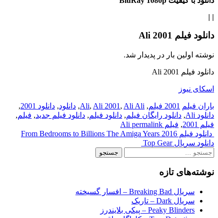
دانلود با کیفیت BluRay 1080p
|
|
دانلود فیلم Ali 2001
نوشته اولین بار در پدیدار شد.
دانلود فیلم Ali 2001
اسکای نیوز
باران فیلم
2001 فیلم
,
Ali Ali
,
Ali 2001
,
Ali
,
دانلود
,
دانلود 2001
,
دانلود Ali
,
دانلود رایگان فیلم
,
دانلود فیلم
,
دانلود فیلم جدید
,
فیلم
,
فیلم 2001
,
فیلم Ali
permalink
Post
دانلود فیلم From Bedrooms to Billions The Amiga Years 2016
دانلود سریال Top Gear
navigation
جستجو
برای:
نوشته‌های تازه
سریال Breaking Bad – افسار گسیخته
سریال Dark – تاریک
Peaky Blinders – پیکی بلایندرز