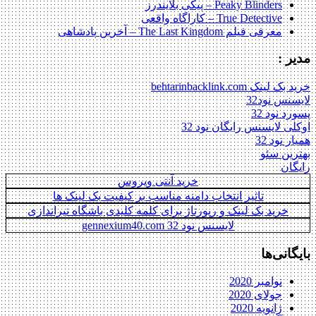
Peaky Blinders – پیکی بلایندرز
True Detective – کاراگاه واقعی
معرفی فیلم The Last Kingdom – آخرین پادشاهی
مدیر :
خرید بک لینک behtarinbacklink.com
لایسنس نود32
پسورد نود 32
اوکلی لایسنس رایگان نود 32
همیار نود 32
بهترین سئو
رایگان
خرید آنتی ویروس
تاثیر انتخاب دامنه مناسب بر کیفیت بک لینک ها
خرید بک لینک و رپورتاژ برای کلمه کلیدی باشگاه تیراندازی
لایسنس نود 32 gennexium40.com
بایگانی‌ها
نوامبر 2020
جولای 2020
ژانویه 2020