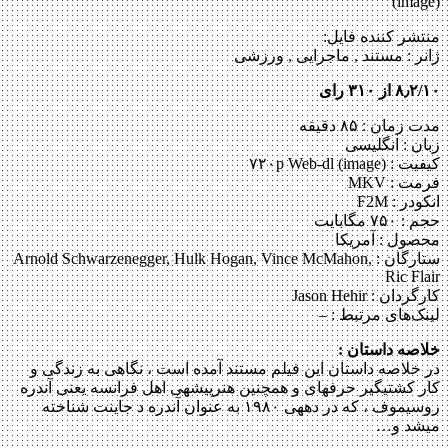
(image)
منتشر کننده فایل:
ژانر :
مستند , ماجرایی , ورزشی
۸٫۲/۱۰ از ۳۱۰ رای
مدت زمان : ۸۵ دقیقه
زبان : انگلیسی
کیفیت : ۷۲۰p Web-dl (image)
فرمت : MKV
انکودر : F2M
حجم : ۷۵۰ مگابایت
محصول : آمریکا
ستارگان :
Arnold Schwarzenegger, Hulk Hogan, Vince McMahon,
Ric Flair
کارگردان :
Jason Hehir
لینک‌های مرتبط :
–
خلاصه داستان :
در خلاصه داستان این فیلم مستند آمده است ، نگاهی به زندگی و
کار کشتی‎گیر حرفه‎ای و همچنین هنرپیشه‎ی اهل فرانسه یعنی آندره
روسیموف ، که در دهه‎ی ۱۹۸۰ به عنوان آندره د جاینت شناخته
می‎شد و…