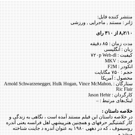
منتشر کننده فایل:
ژانر :
مستند , ماجرایی , ورزشی
۸٫۲/۱۰ از ۳۱۰ رای
مدت زمان : ۸۵ دقیقه
زبان : انگلیسی
کیفیت : ۷۲۰p Web-dl
فرمت : MKV
انکودر : F2M
حجم : ۷۵۰ مگابایت
محصول : آمریکا
ستارگان :
Arnold Schwarzenegger, Hulk Hogan, Vince McMahon,
Ric Flair
کارگردان :
Jason Hehir
لینک‌های مرتبط :
–
خلاصه داستان :
در خلاصه داستان این فیلم مستند آمده است ، نگاهی به زندگی و
کار کشتی‎گیر حرفه‎ای و همچنین هنرپیشه‎ی اهل فرانسه یعنی آندره
روسیموف ، که در دهه‎ی ۱۹۸۰ به عنوان آندره د جاینت شناخته
می‎شد و…