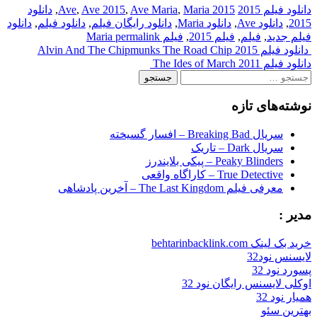
دانلود فیلم 2015
2015 Ave
Maria
,
Ave Maria
,
Ave 2015
,
,
دانلود
2015
,
دانلود Ave
,
دانلود Maria
,
دانلود رایگان فیلم
,
دانلود فیلم
,
دانلود
فیلم جدید
,
فیلم
,
فیلم 2015
,
فیلم Maria
permalink
Post
دانلود فیلم Alvin And The Chipmunks The Road Chip 2015
دانلود فیلم The Ides of March 2011
navigation
جستجو
برای:
نوشته‌های تازه
سریال Breaking Bad – افسار گسیخته
سریال Dark – تاریک
Peaky Blinders – پیکی بلایندرز
True Detective – کاراگاه واقعی
معرفی فیلم The Last Kingdom – آخرین پادشاهی
مدیر :
خرید بک لینک behtarinbacklink.com
لایسنس نود32
پسورد نود 32
اوکلی لایسنس رایگان نود 32
همیار نود 32
بهترین سئو