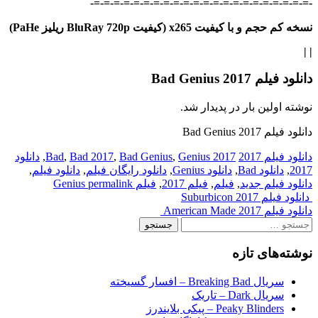
-=-=-=-=-=-=-=-=-=-=-=-=-=-=-=-=-=-=-=-=-=-=-
نسخه کم حجم و با کیفیت x265 (کیفیت BluRay 720p ریلیز PaHe)
| |
دانلود فیلم Bad Genius 2017
نوشته اولین بار در پدیدار شد.
دانلود فیلم Bad Genius 2017
دانلود فیلم 2017
2017 Bad
Genius
,
Bad Genius
,
Bad 2017
,
,
دانلود
2017
,
دانلود Bad
,
دانلود Genius
,
دانلود رایگان فیلم
,
دانلود فیلم
,
دانلود فیلم جدید
,
فیلم
,
فیلم 2017
,
فیلم Genius
permalink
Post
دانلود فیلم Suburbicon 2017
دانلود فیلم American Made 2017
navigation
جستجو
برای:
نوشته‌های تازه
سریال Breaking Bad – افسار گسیخته
سریال Dark – تاریک
Peaky Blinders – پیکی بلایندرز