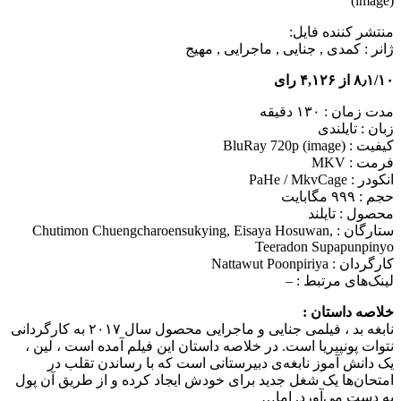
(image)
منتشر کننده فایل:
ژانر :
کمدی , جنایی , ماجرایی , مهیج
۸٫۱/۱۰ از ۴,۱۲۶ رای
مدت زمان : ۱۳۰ دقیقه
زبان : تایلندی
کیفیت : BluRay 720p (image)
فرمت : MKV
انکودر : PaHe / MkvCage
حجم : ۹۹۹ مگابایت
محصول : تایلند
ستارگان :
Chutimon Chuengcharoensukying, Eisaya Hosuwan,
Teeradon Supapunpinyo
کارگردان :
Nattawut Poonpiriya
لینک‌های مرتبط :
–
خلاصه داستان :
نابغه بد ، فیلمی جنایی و ماجرایی محصول سال ۲۰۱۷ به کارگردانی
نتوات پونپیریا است. در خلاصه داستان این فیلم آمده است ، لین ،
یک دانش آموز نابغه‌ی دبیرستانی است که با رساندن تقلب در
امتحان‌ها یک شغل جدید برای خودش ایجاد کرده و از طریق آن پول
به دست می‌آورد. اما…