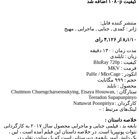
کیفیت ۱۰۸۰p اضافه شد
منتشر کننده فایل:
ژانر :
کمدی , جنایی , ماجرایی , مهیج
۸٫۱/۱۰ از ۴,۱۲۶ رای
مدت زمان : ۱۳۰ دقیقه
زبان : تایلندی
کیفیت : BluRay 720p
فرمت : MKV
انکودر : PaHe / MkvCage
حجم : ۹۹۹ مگابایت
محصول : تایلند
ستارگان :
Chutimon Chuengcharoensukying, Eisaya Hosuwan,
Teeradon Supapunpinyo
کارگردان :
Nattawut Poonpiriya
لینک‌های مرتبط :
–
خلاصه داستان :
نابغه بد ، فیلمی جنایی و ماجرایی محصول سال ۲۰۱۷ به کارگردانی
نتوات پونپیریا است. در خلاصه داستان این فیلم آمده است ، لین ،
یک دانش آموز نابغه‌ی دبیرستانی است که با رساندن تقلب در