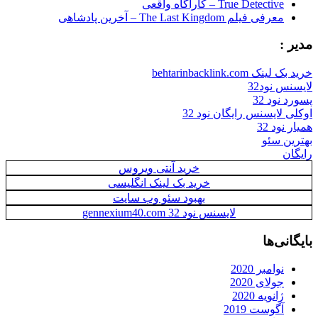
True Detective – کاراگاه واقعی
معرفی فیلم The Last Kingdom – آخرین پادشاهی
مدیر :
خرید بک لینک behtarinbacklink.com
لایسنس نود32
پسورد نود 32
اوکلی لایسنس رایگان نود 32
همیار نود 32
بهترین سئو
رایگان
خرید آنتی ویروس
خرید بک لینک انگلیسی
بهبود سئو وب سایت
لایسنس نود 32 gennexium40.com
بایگانی‌ها
نوامبر 2020
جولای 2020
ژانویه 2020
آگوست 2019