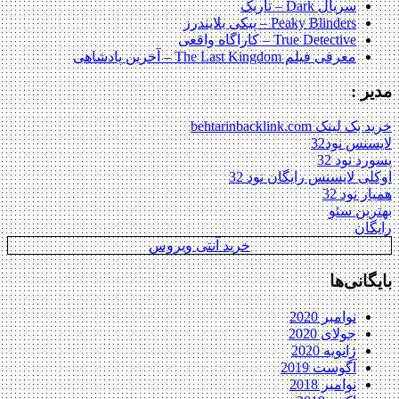
سریال Dark – تاریک
Peaky Blinders – پیکی بلایندرز
True Detective – کاراگاه واقعی
معرفی فیلم The Last Kingdom – آخرین پادشاهی
مدیر :
خرید بک لینک behtarinbacklink.com
لایسنس نود32
پسورد نود 32
اوکلی لایسنس رایگان نود 32
همیار نود 32
بهترین سئو
رایگان
خرید آنتی ویروس
بایگانی‌ها
نوامبر 2020
جولای 2020
ژانویه 2020
آگوست 2019
نوامبر 2018