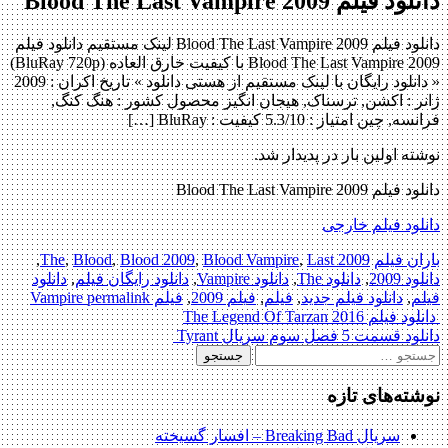
دانلود فیلم Blood The Last Vampire 2009
دانلود فیلم Blood The Last Vampire 2009 لینک مستقیم دانلود فیلم
Blood The Last Vampire 2009 با کیفیت خارق العاده (BluRay 720p)
« دانلود رایگان با لینک مستقیم از هستی دانلود » تاریخ اکران : 2009
ژانر : اکشن, ترسناک, هیجان انگیز محصول کشور : هنگ کنگ,
فرانسه, چین امتیاز : 5.3/10 کیفیت : BluRay […]
نوشته اولین بار در پدیدار شد.
دانلود فیلم Blood The Last Vampire 2009
دانلود فیلم خارجی
باران فیلم
2009 The
Last
,
Blood Vampire
,
Blood 2009
,
Blood
,
,
دانلود 2009
,
دانلود The
,
دانلود Vampire
,
دانلود رایگان فیلم
,
دانلود
فیلم
,
دانلود فیلم جدید
,
فیلم
,
فیلم 2009
,
فیلم Vampire
permalink
Post
دانلود فیلم The Legend Of Tarzan 2016
دانلود قسمت 5 فصل سوم سریال Tyrant
navigation
جستجو
برای:
نوشته‌های تازه
سریال Breaking Bad – افسار گسیخته