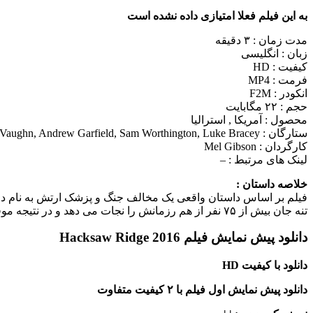
به این فیلم فعلا امتیازی داده نشده است
مدت زمان : ۳ دقیقه
زبان : انگلیسی
کیفیت : HD
فرمت : MP4
انکودر : F2M
حجم : ۲۲ مگابایت
محصول : آمریکا , استرالیا
ستارگان :
 Vaughn, Andrew Garfield, Sam Worthington, Luke Bracey
کارگردان :
Mel Gibson
لینک های مرتبط :
–
خلاصه داستان :
فیلم بر اساس داستان واقعی یک مخالف جنگ و پزشک ارتش به نام دز
تنه جان بیش از ۷۵ نفر از هم رزمانش را نجات می دهد و در نتیجه موفق به دریافت مدال افتخار می شود و…
دانلود پیش نمایش فیلم Hacksaw Ridge 2016
دانلود با کیفیت HD
دانلود پیش نمایش اول فیلم با ۲ کیفیت متفاوت