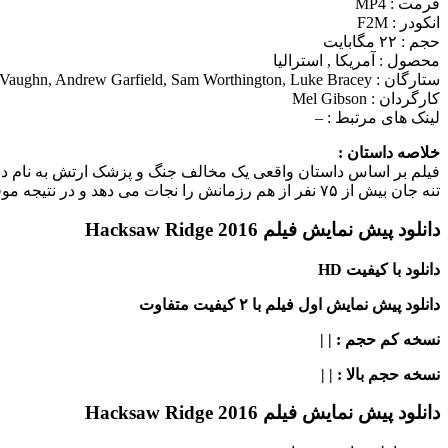
فرمت : MP4
انکودر : F2M
حجم : ۲۲ مگابایت
محصول : آمریکا , استرالیا
ستارگان :
 Vaughn, Andrew Garfield, Sam Worthington, Luke Bracey
کارگردان :
Mel Gibson
لینک های مرتبط :
–
خلاصه داستان :
فیلم بر اساس داستان واقعی یک مخالف جنگ و پزشک ارتش به نام دز
تنه جان بیش از ۷۵ نفر از هم رزمانش را نجات می دهد و در نتیجه موفق به دریافت مدال افتخار می شود و…
دانلود پیش نمایش فیلم Hacksaw Ridge 2016
دانلود با کیفیت HD
دانلود پیش نمایش اول فیلم با ۲ کیفیت متفاوت
نسخه کم حجم
: | |
نسخه حجم بالا
: | |
دانلود پیش نمایش فیلم Hacksaw Ridge 2016