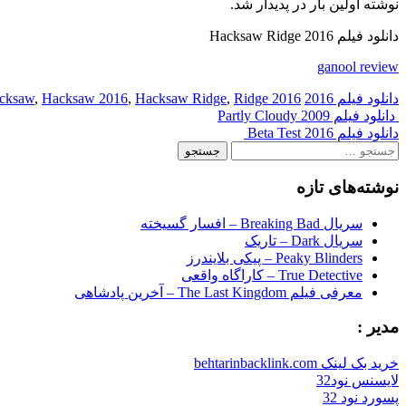
نوشته اولین بار در پدیدار شد.
دانلود فیلم Hacksaw Ridge 2016
ganool review
دانلود فیلم 2016
2016 Hacksaw
Ridge
,
Hacksaw Ridge
,
Hacksaw 2016
,
Post
دانلود فیلم Partly Cloudy 2009
دانلود فیلم Beta Test 2016
navigation
جستجو
برای:
نوشته‌های تازه
سریال Breaking Bad – افسار گسیخته
سریال Dark – تاریک
Peaky Blinders – پیکی بلایندرز
True Detective – کاراگاه واقعی
معرفی فیلم The Last Kingdom – آخرین پادشاهی
مدیر :
خرید بک لینک behtarinbacklink.com
لایسنس نود32
پسورد نود 32