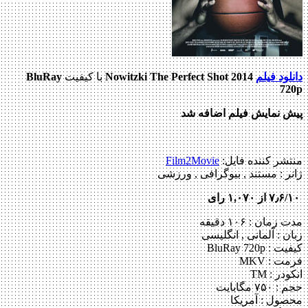
دانلود فیلم
Nowitzki The Perfect Shot 2014
با کیفیت
BluRay
720p
پیش نمایش فیلم اضافه شد
منتشر کننده فایل:
Film2Movie
ژانر :
مستند , بیوگرافی , ورزشی
۷٫۶/۱۰ از ۱,۰۷۰ رای
مدت زمان : ۱۰۶ دقیقه
زبان : آلمانی , انگلیسی
کیفیت : BluRay 720p
فرمت : MKV
انکودر : TM
حجم : ۷۵۰ مگابایت
محصول : آمریکا