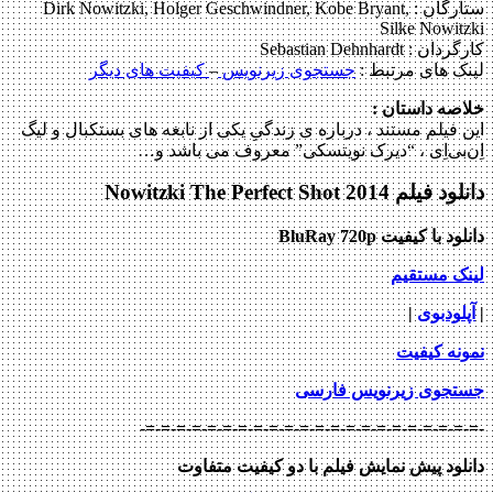
ستارگان :
Dirk Nowitzki, Holger Geschwindner, Kobe Bryant,
Silke Nowitzki
کارگردان :
Sebastian Dehnhardt
لینک های مرتبط :
جستجوی زیرنویس
–
کیفیت های دیگر
خلاصه داستان :
این فیلم مستند ، درباره ی زندگیِ یکی از نابغه های بستکبال و لیگ
اِن‌بی‌اِی ، “دیرک نویتسکی” معروف می باشد و…
دانلود فیلم Nowitzki The Perfect Shot 2014
دانلود با کیفیت BluRay 720p
لینک مستقیم
|
آپلودبوی
|
نمونه کیفیت
جستجوی زیرنویس فارسی
-=-=-=-=-=-=-=-=-=-=-=-=-=-=-=-=-=-=-=-=-=-=-
دانلود پیش نمایش فیلم با دو کیفیت متفاوت