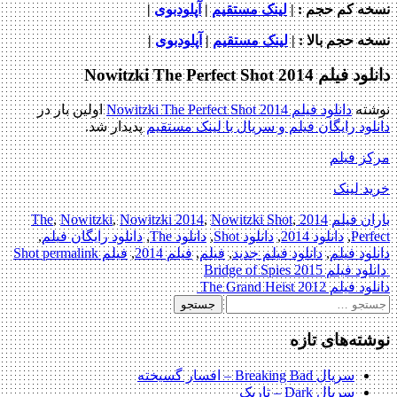
نسخه کم حجم
: |
لینک مستقیم
|
آپلودبوی
|
نسخه حجم بالا
: |
لینک مستقیم
|
آپلودبوی
|
دانلود فیلم Nowitzki The Perfect Shot 2014
نوشته
دانلود فیلم Nowitzki The Perfect Shot 2014
اولین بار در
دانلود رایگان فیلم و سریال با لینک مستقیم
پدیدار شد.
مرکز فیلم
خرید لینک
باران فیلم
2014 The
,
Nowitzki Shot
,
Nowitzki 2014
,
Nowitzki
,
Perfect
,
دانلود 2014
,
دانلود Shot
,
دانلود The
,
دانلود رایگان فیلم
,
دانلود فیلم
,
دانلود فیلم جدید
,
فیلم
,
فیلم 2014
,
فیلم Shot
permalink
Post
دانلود فیلم Bridge of Spies 2015
دانلود فیلم The Grand Heist 2012
navigation
جستجو
برای:
نوشته‌های تازه
سریال Breaking Bad – افسار گسیخته
سریال Dark – تاریک