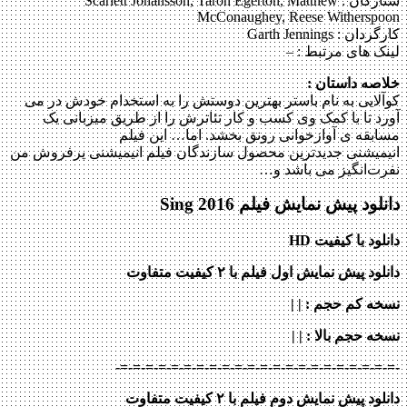
ستارگان :
Scarlett Johansson, Taron Egerton, Matthew
McConaughey, Reese Witherspoon
کارگردان :
Garth Jennings
لینک های مرتبط :
–
خلاصه داستان :
کوآلایی به نام باستر بهترین دوستش را به استخدام خودش در می
آورد تا با کمک وی کسب و کار تئاترش را از طریق میزبانی یک
مسابقه ی آوازخوانی رونق بخشد. اما… این فیلم
انیمیشنی جدیدترین محصول سازندگان فیلم انیمیشنی پرفروش من
نفرت‌انگیز می باشد و…
دانلود پیش نمایش فیلم Sing 2016
دانلود با کیفیت HD
دانلود پیش نمایش اول فیلم با ۲ کیفیت متفاوت
نسخه کم حجم
: | |
نسخه حجم بالا
: | |
-=-=-=-=-=-=-=-=-=-=-=-=-=-=-=-=-=-=-=-=-=-=-
دانلود پیش نمایش دوم فیلم با ۲ کیفیت متفاوت