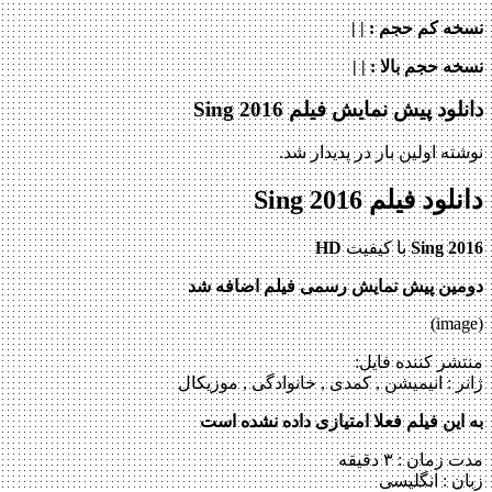
نسخه کم حجم
: | |
نسخه حجم بالا
: | |
دانلود پیش نمایش فیلم Sing 2016
نوشته اولین بار در پدیدار شد.
دانلود فیلم Sing 2016
Sing 2016
با کیفیت
HD
دومین پیش نمایش رسمی فیلم اضافه شد
(image)
منتشر کننده فایل:
ژانر :
انیمیشن , کمدی , خانوادگی , موزیکال
به این فیلم فعلا امتیازی داده نشده است
مدت زمان : ۳ دقیقه
زبان : انگلیسی