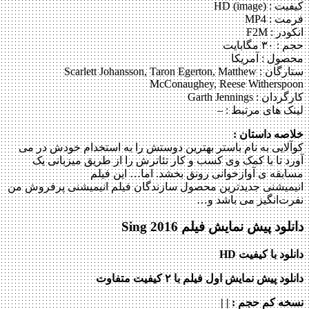
کیفیت : HD (image)
فرمت : MP4
انکودر : F2M
حجم : ۳۰ مگابایت
محصول : آمریکا
ستارگان :
Scarlett Johansson, Taron Egerton, Matthew
McConaughey, Reese Witherspoon
کارگردان :
Garth Jennings
لینک های مرتبط :
–
خلاصه داستان :
کوآلایی به نام باستر بهترین دوستش را به استخدام خودش در می
آورد تا با کمک وی کسب و کار تئاترش را از طریق میزبانی یک
مسابقه ی آوازخوانی رونق بخشد. اما… این فیلم
انیمیشنی جدیدترین محصول سازندگان فیلم انیمیشنی پرفروش من
نفرت‌انگیز می باشد و…
دانلود پیش نمایش فیلم Sing 2016
دانلود با کیفیت HD
دانلود پیش نمایش اول فیلم با ۲ کیفیت متفاوت
نسخه کم حجم
: | |