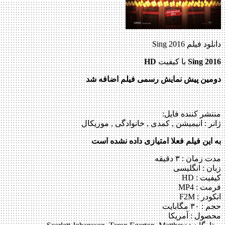
دانلود فیلم Sing 2016
Sing 2016
با کیفیت
HD
دومین پیش نمایش رسمی فیلم اضافه شد
منتشر کننده فایل:
ژانر :
انیمیشن , کمدی , خانوادگی , موزیکال
به این فیلم فعلا امتیازی داده نشده است
مدت زمان : ۳ دقیقه
زبان : انگلیسی
کیفیت : HD
فرمت : MP4
انکودر : F2M
حجم : ۳۰ مگابایت
محصول : آمریکا