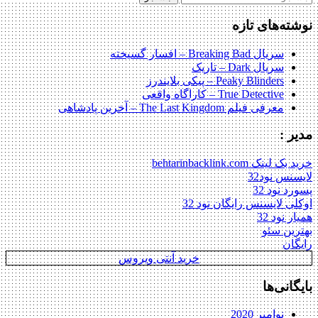
برای:
نوشته‌های تازه
سریال Breaking Bad – افسار گسیخته
سریال Dark – تاریک
Peaky Blinders – پیکی بلایندرز
True Detective – کاراگاه واقعی
معرفی فیلم The Last Kingdom – آخرین پادشاهی
مدیر :
خرید بک لینک behtarinbacklink.com
لایسنس نود32
پسورد نود 32
اوکلی لایسنس رایگان نود 32
همیار نود 32
بهترین سئو
رایگان
خرید آنتی ویروس
بایگانی‌ها
نوامبر 2020