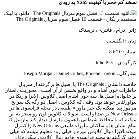
نسخه کم حجم با کیفیت X265 به زودی
ژانر : درام ، فانتزی ، ترسناک
زبان : انگلیسی
امتیاز : 8.6/10
کارگردان : Julie Plec
ستارگان : Joseph Morgan, Daniel Gillies, Phoebe Tonkin
خلاصه داستان :
The Originals یا اصیل ها برگرفته از سریال
خاطرات خون آشام و در واقع بخشی از آن است ، محوریت داستان
بر خانواده اصیل ها، سه خون آشام اصیل كلاوس، الایژا و ربكا در
نیواورلئانز خواهد بود. وقتی که کلاوس , اصیل دو رگه یک سر نخ
مرموز پیدا میکنه یک چیز ماوراء طبیعی در محله فرانسوی ها در
New Orleans بر ضد او است. سوالات کلاوس اون رو منجر به این
میکنه که با محافظ شیطانی یا همون مارسل دیدار کند.مارسل که
تمام انسان ها و ساکنان ماوراء طبیعی New Orleans را کنترل
میکند.الایژا دنبال کلاوس میره و خیلی زود معلوم میشه که هیلی
دختر گرگینه به محله فرانسوی ها به دنبال کلاوس میگرده تا در