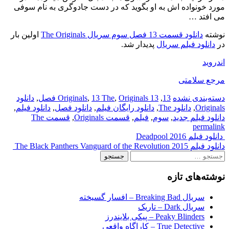
مورد خونواده اش به او بگوید که در دست جادوگری به نام سوفی
می افتد …
نوشته
دانلود قسمت 13 فصل سوم سریال The Originals
اولین بار
در
دانلود فیلم سریال
پدیدار شد.
اندروید
مرجع سلامتی
دسته‌بندی نشده
13
,
13 Originals
Originals فصل
,
13 The
,
,
دانلود
Originals
,
دانلود The
,
دانلود رایگان فیلم
,
دانلود فصل
,
دانلود فیلم
,
دانلود فیلم جدید
,
سوم
,
فیلم
,
قسمت Originals
,
قسمت The
permalink
Post
دانلود فیلم Deadpool 2016
دانلود فیلم The Black Panthers Vanguard of the Revolution 2015
navigation
جستجو
برای:
نوشته‌های تازه
سریال Breaking Bad – افسار گسیخته
سریال Dark – تاریک
Peaky Blinders – پیکی بلایندرز
True Detective – کاراگاه واقعی