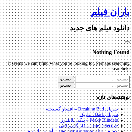
Skip
باران فیلم
to
content
دانلود فیلم های جدید
Nothing Found
It seems we can’t find what you’re looking for. Perhaps searching
can help.
جستجو
برای:
جستجو
برای:
نوشته‌های تازه
سریال Breaking Bad – افسار گسیخته
سریال Dark – تاریک
Peaky Blinders – پیکی بلایندرز
True Detective – کاراگاه واقعی
معرفی فیلم The Last Kingdom – آخرین پادشاهی