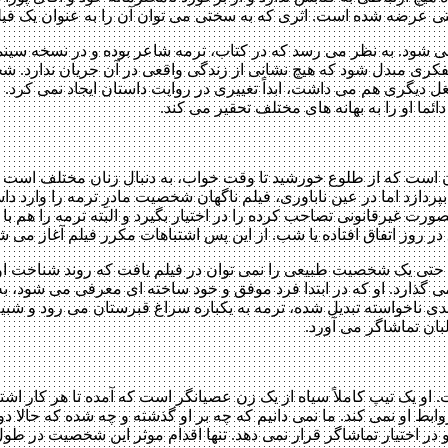
ینترنتی عرضه شده است. اثری که به سختی می توان آن را به عنوان یک فی
 شود. به نظر می رسد که در کتاب، ترمه شاعر بوده و در نسخه سینما
نفکری مبدل شود که هیچ نشانی از زندگی واقعی در آن جریان ندارد. ش
ل دیگری هم می داشت، ابداً تغییری در روایت داستان ایجاد نمی کرد.
ائما او را به بهانه های مختلف تحقیر می کند.
ت که از طلوع خورشید تا وقت خواب، به دنبال زنان مختلف است و در 
ردازد اما در عین ناباوری، فیلم ناگهان شخصیت مادرِ ترمه را وارد داس
 غیرقانونی تصاحب کرده را در اختیار بگیرد و البته ترمه را هم با خو
ق در روز اتفاق افتاده یا شب. از این پس اشتباهات مکرر فیلم آغاز می ش
 حتی یک شخصیت طبیعی را نمی توان در فیلم یافت که روند شناخت ا
ی گذارد. او که در ابتدا فرد موفق و خود ساخته ای معرفی می شود، به
 ناخواسته تبدیل شده، ترمه به یکباره سراغ قبرستان می رود و شبیه ب
بان تماشاگر می آورد.
و یک تیپ کاملاً سیاه از یک زن عصیانگر است که آمده تا هر کار اشتب
ً روابط او نمی کند. ما نمی دانیم که چه بر او گذشته و چه شده که حا
 اختیار تماشاگر قرار نمی دهد. تنها اقدام موثر این شخصیت در طو