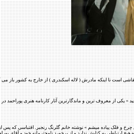
اشی است تا اینکه مادرش ( لاله اسکندری ) از خارج به کشور باز می
صه های مجید » یکی از معروف ترین و ماندگارترین آثار کارنامه هنری پوراحم
 چرخ ‌و فلک پیاده میشم » نوشته خانم گلرنگ رنجبر. اقتباسی که پس ا
یچ ارتباطی به کتابش ندارد و از برخورد نامحترمانه خود و آقای پوراحمد 