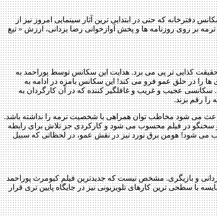
نس دفترخانه که حتی در ابتدایی ترین آثار سینمایی امروز نیز از
 ترمه بر روی روزنامه ها و پخش آوازخوانی رضا یزدانی، ارزش « تیغ
ه حقیقت کذایی تر پی می برد. هدایت این سکانس توسط پوراحمد به
ها را در حلق عمو فرو می کند! این سکانس بامزه در ادامه به
سکانسی عجیب و غریب و غافلگیر کننده که در آن کارگردان به
 را رقم بزند.
 باعث می شود مخاطب توان همراهی با شخصیت ترمه را نداشته باشد.
و سخنگو در فیلم محسوب می شود و کارکردی جز تلاش برای رابطه
وب می شود! هومن برق نورد نیز در نقش عمو، در لحظاتی که سبیل
گردانی و بازیگری. مشخص نیست که جدیدترین فیلم کیومرث پوراحمد
یسه با سطحی ترین کارهای تلویزیونی نیز در جایگاه پایین تری قرار