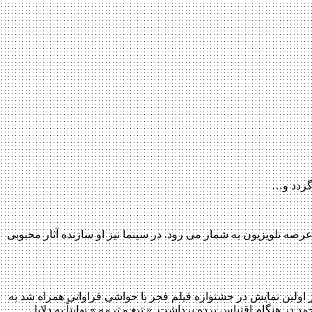
 گردد و…
د در عرصه تلویزیون به شمار می رود. در سینما نیز او سازنده آثار محبوبی
ز اولین نمایش در جشنواره فیلم فجر با حواشی فراوانی همراه شد به
در هنگام اقتباس پرده برداشت. « تیغ و ترمه » نهایتاً به دلایل