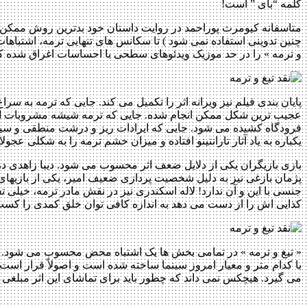
کلمه “بای ” است!
متاسفانه کیومرث پوراحمد در روایت داستان خود بدترین روش ممکن را به
چنین تدوینی استفاده نمی شود ) تا سکانس های تنهایی ترمه، اشتباهات
و ترمه » را در حد موزیک ویدئوهای سطحی با احساسات اغراق شده کا
پایان بندی فیلم نیز ویرانه اثر را تکمیل می کند. جایی که ترمه به
عجیب ترین شکل ممکن انجام شده. جایی که ترمه شیشه مشروبات الکلی ر
فرودگاه کشیده می شود. جایی که ایرادات ریز و درشت منطقی و سین
یکباره به یاد آثار تارانتینو افتاده و میزان خشم ترمه را به شکلی عجو
بازی بازیگران یکی از دلایل ضعف اثر محسوب می شود. دیبا زاهدی د
پژمان بازغی نیز به دلیل شخصیت پردازی ضعیف امیر، یکی از بازی
جنسی با این و آن ندارد! لاله اسکندری نیز در نقش مادر ترمه، خیل
کذایی اش را از دست می دهد به اندازه کافی توان خلق کمدی را کسب
« تیغ و ترمه » در تمامی بخش ها یک اشتباه محض محسوب می شود. وی
با کدام متر و معیار امروز سینما ساخته شده است و اصولاً قرار است 
می گیرد. هیچکس نمی داند که چطور باید برای تماشای این اثر مبل