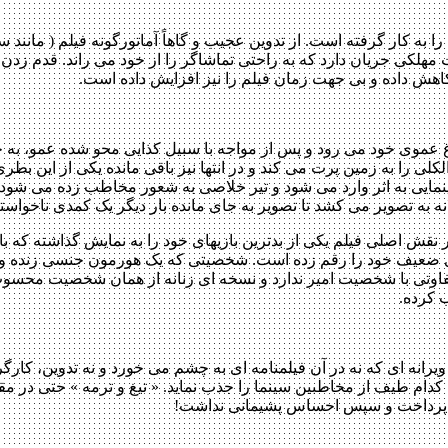
 کار گرفته است. از تدوین عجیب و گاهاً آماتورگونه فیلم ( مانند سکا
 مهلکی جریان دارد که به راحتی تماشاگر را از خود می راند. قدم زدن
هش داده و بی جهت زمان فیلم را نیز افزایش داده است.
 سراغ عموی خود می رود و پس از مواجه با سبیل کذایی محو شده عمو، ب
ا به زمین پرت می کند و در انتها نیز باقی مانده یکی از این بطری 
مایی به اثر وارد می شود و تیر خلاصی به شعور مخاطب زده می شود. 
لانه به تصویر می کشد تا تصویر به جای مانده بار دیگر یک کمدی ناخواسته
ر نقش اصلی فیلم یکی از بدترین بازیهای خود را به نمایش گذاشته که
های ضعیف خود را رقم زده است. شخصیتی که یک هورمون جنسی زنده 
ی تفاوتی با شخصیت امیر ندارد و نسخه ای زنانه از همان شخصیت محس
 کرده.
رانه ای که نه در آن فیلمنامه ای به چشم می خورد و نه تدوین، کار
کدام طیف از مخاطبین سینما را جذب نماید. « تیغ و ترمه » حتی در مقا
غی پرداخت و سپس احساس پشیمانی نداشت!