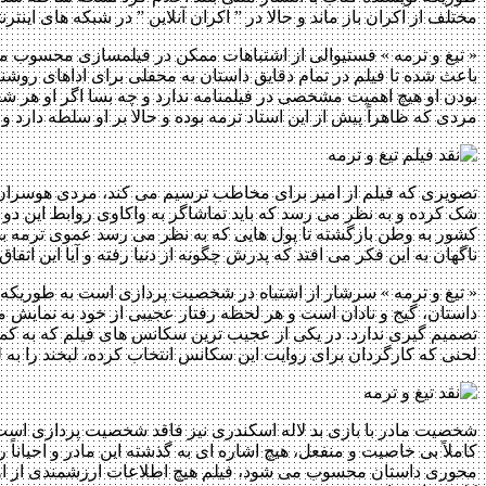
مختلف از اکران باز ماند و حالا در ” اکران آنلاین ” در شبکه های ا
« تیغ و ترمه » فستیوالی از اشتباهات ممکن در فیلمسازی محسوب می
باعث شده تا فیلم در تمام دقایق داستان به محفلی برای اداهای روش
بودن او هیچ اهمیت مشخصی در فیلمنامه ندارد و چه بسا اگر او هر شغ
مردی که ظاهراً پیش از این استاد ترمه بوده و حالا بر او سلطه دارد و د
تصویری که فیلم از امیر برای مخاطب ترسیم می کند، مردی هوسران اس
شک کرده و به نظر می رسد که باید تماشاگر به واکاوی روابط این دو بپ
کشور به وطن بازگشته تا پول هایی که به نظر می رسد عموی ترمه بصورت
ناگهان به این فکر می افتد که پدرش چگونه از دنیا رفته و آیا این اتفا
« تیغ و ترمه » سرشار از اشتباه در شخصیت پردازی است به طوریکه
داستان، گیج و نادان است و هر لحظه رفتار عجیبی از خود به نمایش م
تصمیم گیری ندارد. در یکی از عجیب ترین سکانس های فیلم که به کمدی
لحنی که کارگردان برای روایت این سکانس انتخاب کرده، لبخند را به ل
شخصیت مادر با بازی بد لاله اسکندری نیز فاقد شخصیت پردازی است. ا
کاملاً بی خاصیت و منفعل، هیچ اشاره ای به گذشته این مادر و احیانا
محوری داستان محسوب می شود، فیلم هیچ اطلاعات ارزشمندی از او در