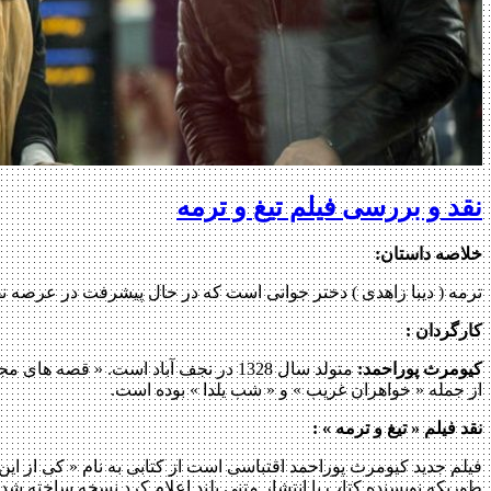
نقد و بررسی فیلم تیغ و ترمه
خلاصه داستان
:
ترمه ( دیبا زاهدی ) دختر جوانی است که در حال پیشرفت در عرصه نق
کارگردان :
کیومرث پوراحمد:
متولد سال 1328 در نجف آباد است. « ق
از جمله « خواهران غریب » و « شب یلدا » بوده است.
نقد فیلم « تیغ و ترمه » :
فیلم جدید کیومرث پوراحمد اقتباسی است از کتابی به نام « کی از این
طوریکه نویسنده کتاب با انتشار متنی بلند اعلام کرد نسخه ساخته شده ه