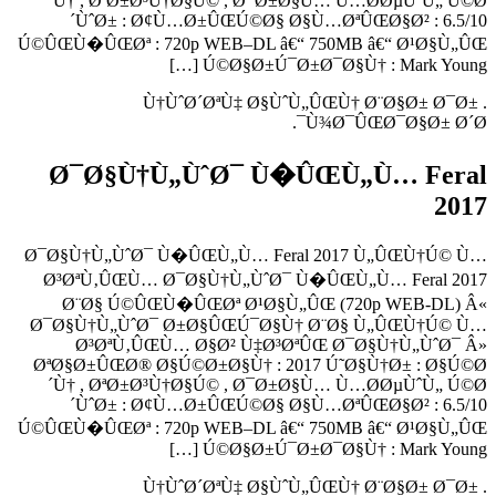
´Ù† , ØªØ±Ø³Ù†Ø§Ú© , Ø¯Ø±Ø§Ù… Ù…Ø­ØµÙˆÙ„ Ú©Ø
´ÙˆØ± : Ø¢Ù…Ø±ÛŒÚ©Ø§ Ø§Ù…ØªÛŒØ§Ø² : 6.5/10
Ú©ÛŒÙ�ÛŒØª : 720p WEB–DL â€“ 750MB â€“ Ø¹Ø§Ù„ÛŒ
Ú©Ø§Ø±Ú¯Ø±Ø¯Ø§Ù† : Mark Young […]
Ù†ÙˆØ´ØªÙ‡ Ø§ÙˆÙ„ÛŒÙ† Ø¨Ø§Ø± Ø¯Ø± .
Ù¾Ø¯ÛŒØ¯Ø§Ø± Ø´Ø¯.
Ø¯Ø§Ù†Ù„ÙˆØ¯ Ù�ÛŒÙ„Ù… Feral
2017
Ø¯Ø§Ù†Ù„ÙˆØ¯ Ù�ÛŒÙ„Ù… Feral 2017 Ù„ÛŒÙ†Ú© Ù…
Ø³ØªÙ‚ÛŒÙ… Ø¯Ø§Ù†Ù„ÙˆØ¯ Ù�ÛŒÙ„Ù… Feral 2017
Ø¨Ø§ Ú©ÛŒÙ�ÛŒØª Ø¹Ø§Ù„ÛŒ (720p WEB-DL) Â«
Ø¯Ø§Ù†Ù„ÙˆØ¯ Ø±Ø§ÛŒÚ¯Ø§Ù† Ø¨Ø§ Ù„ÛŒÙ†Ú© Ù…
Ø³ØªÙ‚ÛŒÙ… Ø§Ø² Ù‡Ø³ØªÛŒ Ø¯Ø§Ù†Ù„ÙˆØ¯ Â»
ØªØ§Ø±ÛŒØ® Ø§Ú©Ø±Ø§Ù† : 2017 Ú˜Ø§Ù†Ø± : Ø§Ú©Ø
´Ù† , ØªØ±Ø³Ù†Ø§Ú© , Ø¯Ø±Ø§Ù… Ù…Ø­ØµÙˆÙ„ Ú©Ø
´ÙˆØ± : Ø¢Ù…Ø±ÛŒÚ©Ø§ Ø§Ù…ØªÛŒØ§Ø² : 6.5/10
Ú©ÛŒÙ�ÛŒØª : 720p WEB–DL â€“ 750MB â€“ Ø¹Ø§Ù„ÛŒ
Ú©Ø§Ø±Ú¯Ø±Ø¯Ø§Ù† : Mark Young […]
Ù†ÙˆØ´ØªÙ‡ Ø§ÙˆÙ„ÛŒÙ† Ø¨Ø§Ø± Ø¯Ø± .