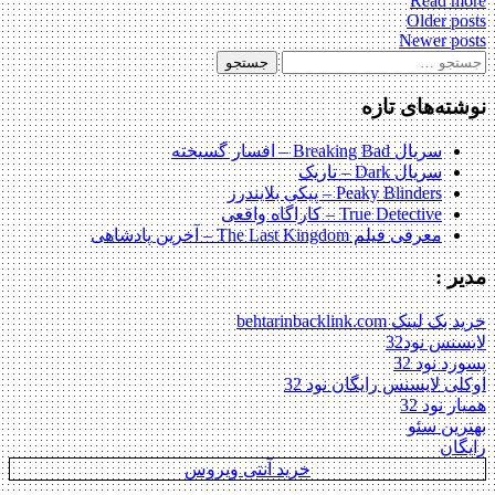
Read more
Post
Older posts
Newer posts
navigatio
ستجو
رای:
نوشته‌های تازه
سریال Breaking Bad – افسار گسیخته
سریال Dark – تاریک
Peaky Blinders – پیکی بلایندرز
True Detective – کاراگاه واقعی
معرفی فیلم The Last Kingdom – آخرین پادشاهی
مدیر :
خرید بک لینک behtarinbacklink.com
لایسنس نود32
پسورد نود 32
اوکلی لایسنس رایگان نود 32
همیار نود 32
بهترین سئو
رایگان
خرید آنتی ویروس