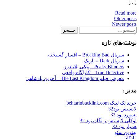
[…]
Read more
Posts
Older posts
Newer posts
navigation
جستجو
برای:
نوشته‌های تازه
سریال Breaking Bad – افسار گسیخته
سریال Dark – تاریک
Peaky Blinders – پیکی بلایندرز
True Detective – کاراگاه واقعی
معرفی فیلم The Last Kingdom – آخرین پادشاهی
مدیر :
خرید بک لینک behtarinbacklink.com
لایسنس نود32
پسورد نود 32
اوکلی لایسنس رایگان نود 32
همیار نود 32
بهترین سئو
رایگان