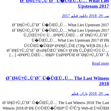
Ø¯Ø§Ù†Ù„ÙˆØ¯ Ù�ÛŒÙ„Ù… What Lies
Upstream 2017
می 29, 2018
دانلود فیلم 2017
Ø¯Ø§Ù†Ù„ÙˆØ¯ Ù�ÛŒÙ„Ù… What Lies Upstream 2017
Ø¯Ø§Ù†Ù„ÙˆØ¯ Ù�ÛŒÙ„Ù… What Lies Upstream 2017
Ù„ÛŒÙ†Ú© Ù…Ø³ØªÙ‚ÛŒÙ… Ø¯Ø§Ù†Ù„ÙˆØ¯
Ù�ÛŒÙ„Ù… What Lies Upstream 2017 Ø¨Ø§
Ú©ÛŒÙ�ÛŒØª Ø¹Ø§Ù„ÛŒ (720p WEB-DL) Â«
Ø¯Ø§Ù†Ù„ÙˆØ¯ Ø±Ø§ÛŒÚ¯Ø§Ù† Ø¨Ø§ Ù„ÛŒÙ†Ú© Ù…
Ø³ØªÙ‚ÛŒÙ… Ø§Ø² Ù‡Ø³ØªÛŒ Ø¯Ø§Ù†Ù„ÙˆØ¯ Â» […]
Read more
Ø¯Ø§Ù†Ù„ÙˆØ¯ Ù�ÛŒÙ„Ù… The Last Witness
2018
می 29, 2018
باران فیلم
Ø¯Ø§Ù†Ù„ÙˆØ¯ Ù�ÛŒÙ„Ù… The Last Witness 2018 The Last
Witness 2018 Ø¨Ø§ Ú©ÛŒÙ�ÛŒØª Û·Û²Û°p Web-dl Ù¾ÛŒØ