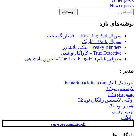
Posts
Older posts
Newer posts
navigation
جستجو
برای:
نوشته‌های تازه
سریال Breaking Bad – افسار گسیخته
سریال Dark – تاریک
Peaky Blinders – پیکی بلایندرز
True Detective – کاراگاه واقعی
معرفی فیلم The Last Kingdom – آخرین پادشاهی
مدیر :
خرید بک لینک behtarinbacklink.com
لایسنس نود32
پسورد نود 32
اوکلی لایسنس رایگان نود 32
همیار نود 32
بهترین سئو
رایگان
خرید آنتی ویروس
بایگانی‌ها