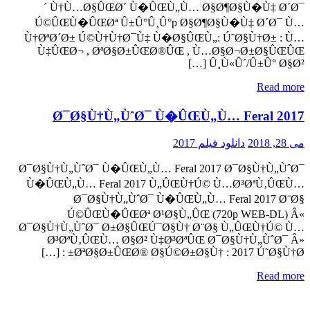
´ Ù†Ù…Ø§ÛŒØ´ Ù�ÛŒÙ„Ù… Ø§Ø¶Ø§Ù�Ù‡ Ø´Ø¯
Ú©ÛŒÙ�ÛŒØª Û±Û°Û¸Û°p Ø§Ø¶Ø§Ù�Ù‡ Ø´Ø¯ Ù…
Ù†ØªØ´Ø± Ú©Ù†Ù†Ø¯Ù‡ Ù�Ø§ÛŒÙ„: Ú˜Ø§Ù†Ø± : Ù…
Ù‡ÛŒØ¬ , ØªØ§Ø±ÛŒØ®ÛŒ , Ù…Ø§Ø¬Ø±Ø§ÛŒÛŒ
Û¸Ù«Û´/Û±Û° Ø§Ø² […]
Read more
Ø¯Ø§Ù†Ù„ÙˆØ¯ Ù�ÛŒÙ„Ù… Feral 2017
می 28, 2018
دانلود فیلم 2017
Ø¯Ø§Ù†Ù„ÙˆØ¯ Ù�ÛŒÙ„Ù… Feral 2017 Ø¯Ø§Ù†Ù„ÙˆØ¯
Ù�ÛŒÙ„Ù… Feral 2017 Ù„ÛŒÙ†Ú© Ù…Ø³ØªÙ‚ÛŒÙ…
Ø¯Ø§Ù†Ù„ÙˆØ¯ Ù�ÛŒÙ„Ù… Feral 2017 Ø¨Ø§
Ú©ÛŒÙ�ÛŒØª Ø¹Ø§Ù„ÛŒ (720p WEB-DL) Â«
Ø¯Ø§Ù†Ù„ÙˆØ¯ Ø±Ø§ÛŒÚ¯Ø§Ù† Ø¨Ø§ Ù„ÛŒÙ†Ú© Ù…
Ø³ØªÙ‚ÛŒÙ… Ø§Ø² Ù‡Ø³ØªÛŒ Ø¯Ø§Ù†Ù„ÙˆØ¯ Â»
ØªØ§Ø±ÛŒØ® Ø§Ú©Ø±Ø§Ù† : 2017 Ú˜Ø§Ù†Ø± : […]
Read more