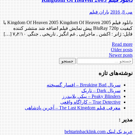
2
باران فیلم
دانلود فیلم Kingdom Of Heaven 2005 Kingdom Of Heaven 2005 با
کیفیت BluRay 720p پیش نمایش فیلم اضافه شد منتشر کننده
 ژانر : اکشن , ماجرایی , غم انگیز , تاریخی , جنگی ۷٫۲/۱۰ […]
Read m
Po
Older p
Newer p
navigat
جو
:
ته‌های تازه
سریال Breaking Bad – افسار گسیخته
سریال Dark – تاریک
Peaky Blinders – پیکی بلایندرز
True Detective – کاراگاه واقعی
معرفی فیلم The Last Kingdom – آخرین پادشاهی
ر :
ینک behtarinbacklink.com