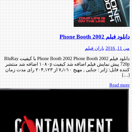
یلم Phone Booth 2002
2
باران فیلم
دانلود فیلم Phone Booth 2002 Phone Booth 2002 با کیفیت BluRay
720p پیش نمایش فیلم اضافه شد کیفیت ۱۰۸۰p اضافه شد منتشر
کننده فایل: ژانر : جنایی , مهیج ۷٫۱/۱۰ از ۲۰۴,۱۲۳ رای مدت زمان
Read m