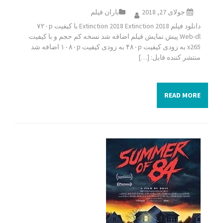
جولای 27, 2018
باران فیلم
دانلود فیلم Extinction 2018 Extinction 2018 با کیفیت ۷۲۰p
Web-dl پیش نمایش فیلم اضافه شد نسخه کم حجم و با کیفیت
x265 به زودی کیفیت ۴۸۰p به زودی کیفیت ۱۰۸۰p اضافه شد
منتشر کننده فایل: […]
READ MORE