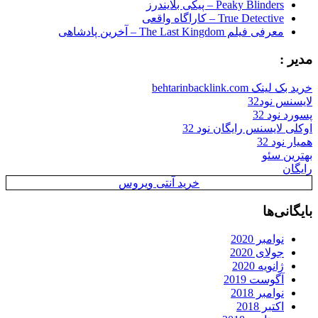
Peaky Blinders – پیکی بلایندرز
True Detective – کاراگاه واقعی
معرفی فیلم The Last Kingdom – آخرین پادشاهی
مدیر :
خرید بک لینک behtarinbacklink.com
لایسنس نود32
پسورد نود 32
اوکلی لایسنس رایگان نود 32
همیار نود 32
بهترین سئو
رایگان
خرید آنتی ویروس
بایگانی‌ها
نوامبر 2020
جولای 2020
ژانویه 2020
آگوست 2019
نوامبر 2018
اکتبر 2018