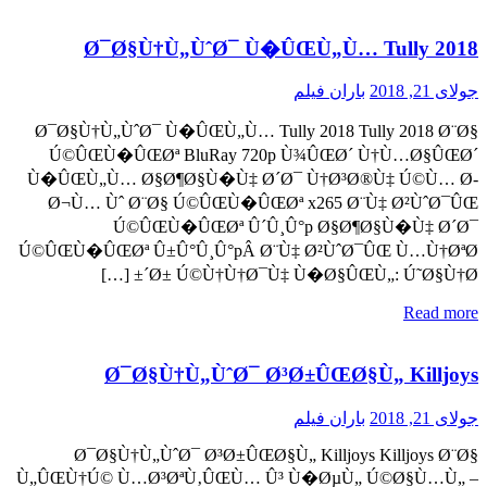
Ø¯Ø§Ù†Ù„ÙˆØ¯ Ù�ÛŒÙ„Ù… Tully 2018
جولای 21, 2018
باران فیلم
Ø¯Ø§Ù†Ù„ÙˆØ¯ Ù�ÛŒÙ„Ù… Tully 2018 Tully 2018 Ø¨Ø§
Ú©ÛŒÙ�ÛŒØª BluRay 720p Ù¾ÛŒØ´ Ù†Ù…Ø§ÛŒØ´
Ù�ÛŒÙ„Ù… Ø§Ø¶Ø§Ù�Ù‡ Ø´Ø¯ Ù†Ø³Ø®Ù‡ Ú©Ù… Ø­
Ø¬Ù… Ùˆ Ø¨Ø§ Ú©ÛŒÙ�ÛŒØª x265 Ø¨Ù‡ Ø²ÙˆØ¯ÛŒ
Ú©ÛŒÙ�ÛŒØª Û´Û¸Û°p Ø§Ø¶Ø§Ù�Ù‡ Ø´Ø¯
Ú©ÛŒÙ�ÛŒØª Û±Û°Û¸Û°pÂ Ø¨Ù‡ Ø²ÙˆØ¯ÛŒ Ù…Ù†ØªØ
´Ø± Ú©Ù†Ù†Ø¯Ù‡ Ù�Ø§ÛŒÙ„: Ú˜Ø§Ù†Ø± […]
Read more
Ø¯Ø§Ù†Ù„ÙˆØ¯ Ø³Ø±ÛŒØ§Ù„ Killjoys
جولای 21, 2018
باران فیلم
Ø¯Ø§Ù†Ù„ÙˆØ¯ Ø³Ø±ÛŒØ§Ù„ Killjoys Killjoys Ø¨Ø§
Ù„ÛŒÙ†Ú© Ù…Ø³ØªÙ‚ÛŒÙ… Û³ Ù�ØµÙ„ Ú©Ø§Ù…Ù„ –