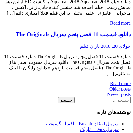
دانلود فیلم Aquaman 2018 Aquaman 2018 با کیفیت HD اولین پیش
نمایش رسمی فیلم اضافه شد منتشر کننده فایل: ژانر : اکشن ,
ماجرایی , فانتزی , علمی تخیلی به این فیلم فعلا امتیازی داده […]
Read more
دانلود قسمت 11 فصل پنجم سریال The Originals
جولای 20, 2018
باران فیلم
دانلود قسمت 11 فصل پنجم سریال The Originals دانلود قسمت 11
فصل پنجم سریال The Originals دانلود سریال محبوب اصیل ها (
The Originals ) فصل پنجم قسمت یازدهم « دانلود رایگان با لینک
مستقیم […]
Read more
Posts
Older posts
Newer posts
navigation
جستجو
برای:
نوشته‌های تازه
سریال Breaking Bad – افسار گسیخته
سریال Dark – تاریک