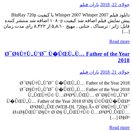
جولای 22, 2018
باران فیلم
دانلود فیلم Whisper 2007 Whisper 2007 با کیفیت BluRay 720p
پیش نمایش فیلم اضافه شد کیفیت ۱۰۸۰p اضافه شد منتشر کننده
فایل: ژانر : ترسناک , جنایی , مهیج ۵٫۸/۱۰ از ۸,۴۲۲ رای مدت زمان
[…]
Read more
Ø¯Ø§Ù†Ù„ÙˆØ¯ Ù�ÛŒÙ„Ù… Father of the Year
2018
جولای 21, 2018
باران فیلم
Ø¯Ø§Ù†Ù„ÙˆØ¯ Ù�ÛŒÙ„Ù… Father of the Year 2018
Ø¯Ø§Ù†Ù„ÙˆØ¯ Ù�ÛŒÙ„Ù… Father of the Year 2018
Ù„ÛŒÙ†Ú© Ù…Ø³ØªÙ‚ÛŒÙ… Ø¯Ø§Ù†Ù„ÙˆØ¯
Ù�ÛŒÙ„Ù… Father of the Year 2018 Ø¨Ø§ Ú©ÛŒÙ�ÛŒØª
Ø¹Ø§Ù„ÛŒ (WEB-DL 720p) Â« Ø¯Ø§Ù†Ù„ÙˆØ¯
Ø±Ø§ÛŒÚ¯Ø§Ù† Ø¨Ø§ Ù„ÛŒÙ†Ú© Ù…Ø³ØªÙ‚ÛŒÙ…
Ø§Ø² […]
Read more