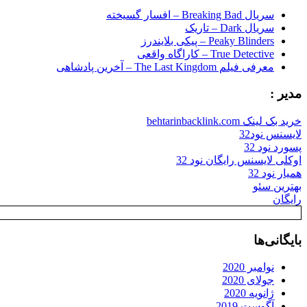
سریال Breaking Bad – افسار گسیخته
سریال Dark – تاریک
Peaky Blinders – پیکی بلایندرز
True Detective – کاراگاه واقعی
معرفی فیلم The Last Kingdom – آخرین پادشاهی
مدیر :
خرید بک لینک behtarinbacklink.com
لایسنس نود32
پسورد نود 32
اوکلی لایسنس رایگان نود 32
همیار نود 32
بهترین سئو
رایگان
بایگانی‌ها
نوامبر 2020
جولای 2020
ژانویه 2020
آگوست 2019