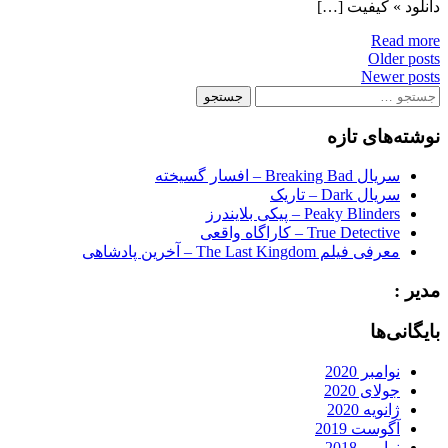
دانلود » کیفیت […]
Read more
Posts
Older posts
Newer posts
navigation
جستجو
برای:
نوشته‌های تازه
سریال Breaking Bad – افسار گسیخته
سریال Dark – تاریک
Peaky Blinders – پیکی بلایندرز
True Detective – کاراگاه واقعی
معرفی فیلم The Last Kingdom – آخرین پادشاهی
مدیر :
بایگانی‌ها
نوامبر 2020
جولای 2020
ژانویه 2020
آگوست 2019
نوامبر 2018