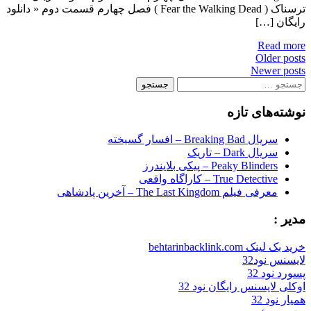
ترسناک ( Fear the Walking Dead ) فصل چهارم قسمت دوم « دانلود
رایگان […]
Read more
Posts
Older posts
Newer posts
navigation
جستجو
برای:
نوشته‌های تازه
سریال Breaking Bad – افسار گسیخته
سریال Dark – تاریک
Peaky Blinders – پیکی بلایندرز
True Detective – کاراگاه واقعی
معرفی فیلم The Last Kingdom – آخرین پادشاهی
مدیر :
خرید بک لینک behtarinbacklink.com
لایسنس نود32
پسورد نود 32
اوکلی لایسنس رایگان نود 32
همیار نود 32