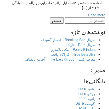
اضافه شد منتشر کننده فایل: ژانر : ماجرایی , رازآلود , خانوادگی
۷,۶/۱۰ از […]
Read more
جستجو
برای:
نوشته‌های تازه
سریال Breaking Bad – افسار گسیخته
سریال Dark – تاریک
Peaky Blinders – پیکی بلایندرز
True Detective – کاراگاه واقعی
معرفی فیلم The Last Kingdom – آخرین پادشاهی
مدیر :
بایگانی‌ها
نوامبر 2020
جولای 2020
ژانویه 2020
آگوست 2019
نوامبر 2018