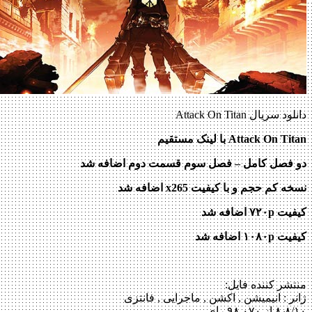
دانلود سریال Attack On Titan
Attack On Titan
با لینک مستقیم
دو فصل کامل – فصل سوم قسمت دوم اضافه شد
نسخه کم حجم و با کیفیت x265 اضافه شد
کیفیت ۷۲۰p
اضافه شد
کیفیت ۱۰۸۰p اضافه شد
منتشر کننده فایل:
ژانر :
انیمیشن , اکشن , ماجرایی , فانتزی
۸٫۸/۱۰ از ۹۸,۰۷۰ رای