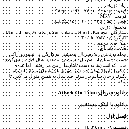
زبان : ژاپنی
کیفیت : ۴۸۰p – x265 – ۷۲۰p – ۱۰۸۰p
فرمت : MKV
حجم : ۵۵۰ – ۳۲۵ – ۲۰۰ – ۱۵۰ مگابایت
محصول : ژاپن
ستارگان :
Marina Inoue, Yuki Kaji, Yui Ishikawa, Hiroshi Kamiya
کارگردان :
Tetsuro Araki
لینک های مرتبط :
خلاصه داستان :
حمله به تایتان ، یک سریال انیمیشنی به کارگردانی تتسورو آراکی
هست. داستان این سریال انیمیشنی به صدها سال قبل باز می‌گردد ،
جایی که انسان‌ها به دست تایتان‌ها از بین می‌رفتند ، اما عده‌ی
اندکی از آن‌ها موفق شدند در شهری با دیوارهای بسیار بلند پناه
بگیرند و جان سالم بدر ببرند. صد سال به همین منوال می‌گذرد تا
اینکه…
دانلود سریال Attack On Titan
دانلود با لینک مستقیم
فصل اول
قسمت ۰۱ _ ۴۸۰p : | |