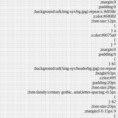
margin:0;
padding:0;
background:url(/img-sys/bg.jpg) repeat-x #dff4fe;
color:#6f6f6f;
font-size:12px;
}
a {
color:#0075a9;
}
* {
margin:0;
padding:0;
}
h1 {
background:url(/img-sys/headerbg.jpg) no-repeat;
height:63px;
color:#fff;
padding:20px;
font-size:28px;
font-family:century gothic, arial;letter-spacing:-0.5px;
}
h2 {
font-size:20px;
margin:0 0 15px 0;
}