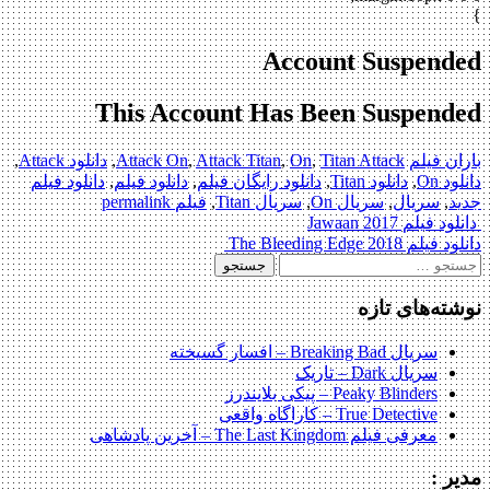
}
Account Suspended
This Account Has Been Suspended
باران فیلم
Titan Attack
,
On
,
Attack Titan
,
Attack On
,
دانلود Attack
,
دانلود On
,
دانلود Titan
,
دانلود رایگان فیلم
,
دانلود فیلم
,
دانلود فیلم
جدید
,
سریال
,
سریال On
,
سریال Titan
,
فیلم
permalink
Pos
دانلود فیلم Jawaan 2017
دانلود فیلم The Bleeding Edge 2018
navigatio
ستجو
رای:
نوشته‌های تازه
سریال Breaking Bad – افسار گسیخته
سریال Dark – تاریک
Peaky Blinders – پیکی بلایندرز
True Detective – کاراگاه واقعی
معرفی فیلم The Last Kingdom – آخرین پادشاهی
مدیر :