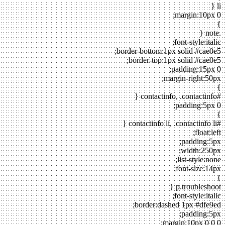
li {
margin:10px 0;
}
.note {
font-style:italic;
border-bottom:1px solid #cae0e5;
border-top:1px solid #cae0e5;
padding:15px 0;
margin-right:50px;
}
#contactinfo, .contactinfo {
padding:5px 0;
}
#contactinfo li, .contactinfo li {
float:left;
padding:5px;
width:250px;
list-style:none;
font-size:14px;
}
p.troubleshoot {
font-style:italic;
border:dashed 1px #dfe9ed;
padding:5px;
margin:10px 0 0 0;