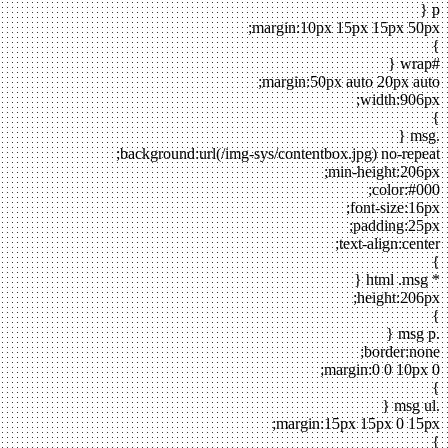
p {
margin:10px 15px 15px 50px;
}
#wrap {
margin:50px auto 20px auto;
width:906px;
}
.msg {
background:url(/img-sys/contentbox.jpg) no-repeat;
min-height:206px;
color:#000;
font-size:16px;
padding:25px;
text-align:center;
}
* html .msg {
height:206px;
}
.msg p {
border:none;
margin:0 0 10px 0;
}
.msg ul {
margin:15px 15px 0 15px;
}