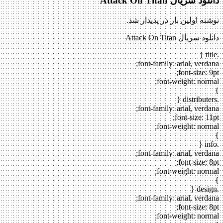
دانلود سریال Attack On Titan
نوشته اولین بار در پدیدار شد.
دانلود سریال Attack On Titan
.title {
font-family: arial, verdana;
font-size: 9pt;
font-weight: normal;
}
.distributers {
font-family: arial, verdana;
font-size: 11pt;
font-weight: normal;
}
.info {
font-family: arial, verdana;
font-size: 8pt;
font-weight: normal;
}
.design {
font-family: arial, verdana;
font-size: 8pt;
font-weight: normal;