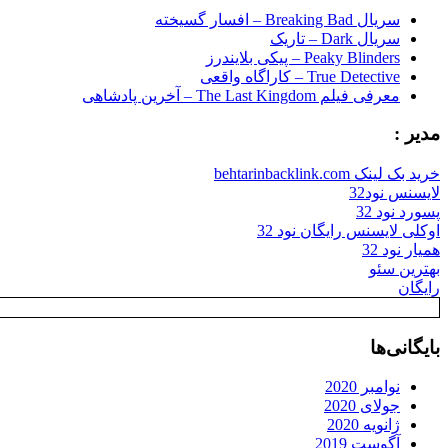
سریال Breaking Bad – افسار گسیخته
سریال Dark – تاریک
Peaky Blinders – پیکی بلایندرز
True Detective – کاراگاه واقعی
معرفی فیلم The Last Kingdom – آخرین پادشاهی
مدیر :
خرید بک لینک behtarinbacklink.com
لایسنس نود32
پسورد نود 32
اوکلی لایسنس رایگان نود 32
همیار نود 32
بهترین سئو
رایگان
بایگانی‌ها
نوامبر 2020
جولای 2020
ژانویه 2020
آگوست 2019