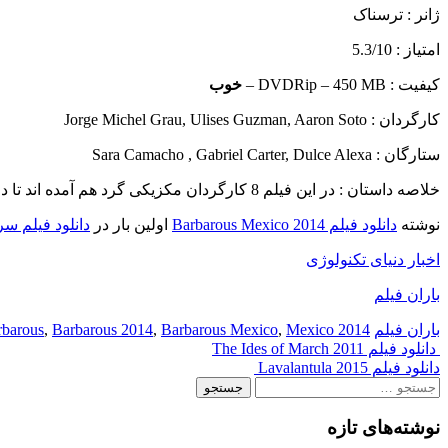
ژانر : ترسناک
امتیاز : 5.3/10
کیفیت : DVDRip – 450 MB –
خوب
کارگردان : Jorge Michel Grau, Ulises Guzman, Aaron Soto
ستارگان : Sara Camacho , Gabriel Carter, Dulce Alexa
خلاصه داستان :
در این فیلم 8 کارگردان مکزیکی گرد هم آمده اند تا داستان هولناک ترین و وحشیانه ترین سنت ها و افسانه های مکزیکی را به مردم نشان دهند…
نوشته
دانلود فیلم Barbarous Mexico 2014
اولین بار در
دانلود فیلم سر
اخبار دنیای تکنولوژی
باران فیلم
باران فیلم
2014 Barbarous
Mexico
,
Barbarous Mexico
,
Barbarous 2014
,
Post
دانلود فیلم The Ides of March 2011
دانلود فیلم Lavalantula 2015
navigation
جستجو
برای:
نوشته‌های تازه