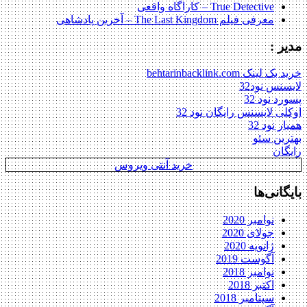
True Detective – کاراگاه واقعی
معرفی فیلم The Last Kingdom – آخرین پادشاهی
مدیر :
خرید بک لینک behtarinbacklink.com
لایسنس نود32
پسورد نود 32
اوکلی لایسنس رایگان نود 32
همیار نود 32
بهترین سئو
رایگان
خرید آنتی ویروس
بایگانی‌ها
نوامبر 2020
جولای 2020
ژانویه 2020
آگوست 2019
نوامبر 2018
اکتبر 2018
سپتامبر 2018