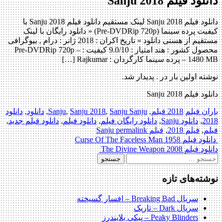
دانلود فیلم Sanju 2018
دانلود فیلم Sanju 2018 لینک مستقیم دانلود فیلم Sanju 2018 با
کیفیت پرده سینما (Pre-DVDRip 720p) « دانلود رایگان با لینک
مستقیم از هستی دانلود » تاریخ اکران : 2018 ژانر : درام , بیوگرافی
محصول کشور : هند امتیاز : 9.0/10 کیفیت : Pre-DVDRip 720p –
1480 MB – پرده سینما کارگردان : Rajkumar […]
نوشته اولین بار در . پدیدار شد.
دانلود فیلم Sanju 2018
باران فیلم
2018 فیلم
,
Sanju Sanju
,
Sanju 2018
,
Sanju
,
دانلود
,
دانلود
2018
,
دانلود Sanju
,
دانلود رایگان فیلم
,
دانلود فیلم
,
دانلود فیلم جدید
,
فیلم
,
فیلم 2018
,
فیلم Sanju
permalink
Post
دانلود فیلم Curse Of The Faceless Man 1958
دانلود فیلم The Divine Weapon 2008
navigation
جستجو
برای:
نوشته‌های تازه
سریال Breaking Bad – افسار گسیخته
سریال Dark – تاریک
Peaky Blinders – پیکی بلایندرز