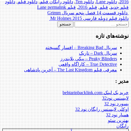
2016
,
دانلود Lane
,
دانلود Ten
,
دانلود رایگان فیلم
,
دانلود فیلم
,
دانلود
فیلم جدید
,
فیلم
,
فیلم 2016
,
فیلم Lane
permalink
Post
دانلود قسمت 14 فصل پنجم سریال Grimm
دانلود فیلم دوبله فارسی Mr Holmes 2015
navigation
جستجو
برای:
نوشته‌های تازه
سریال Breaking Bad – افسار گسیخته
سریال Dark – تاریک
Peaky Blinders – پیکی بلایندرز
True Detective – کاراگاه واقعی
معرفی فیلم The Last Kingdom – آخرین پادشاهی
مدیر :
خرید بک لینک behtarinbacklink.com
لایسنس نود32
پسورد نود 32
اوکلی لایسنس رایگان نود 32
همیار نود 32
بهترین سئو
رایگان