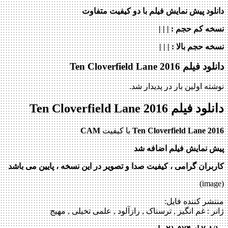
دانلود پیش نمایش فیلم با دو کیفیت متفاوت
نسخه کم حجم
: | | |
نسخه حجم بالا
: | | |
دانلود فیلم Ten Cloverfield Lane 2016
نوشته اولین بار در پدیدار شد.
دانلود فیلم Ten Cloverfield Lane 2016
Ten Cloverfield Lane 2016
با کیفیت
CAM
پیش نمایش فیلم اضافه شد
کاربران گرامی ، کیفیت صدا و تصویر در این نسخه ، پایین می باشد
(image)
منتشر کننده فایل:
ژانر :
غم انگیز , ترسناک , رازآلود , علمی تخیلی , مهیج