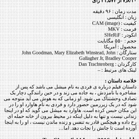
۷٫۸/۱۰ از ۲۱,۵۷۴ رای
مدت زمان : ۹۶ دقیقه
زبان : انگلیسی
کیفیت : CAM (image)
فرمت : MKV
انکودر : SHeRiF
حجم : ۵۵۰ مگابایت
محصول : آمریکا
ستارگان :
John Goodman, Mary Elizabeth Winstead, John
Gallagher Jr, Bradley Cooper
کارگردان :
Dan Trachtenberg
لینک های مرتبط :
–
خلاصه داستان :
داستان فیلم درباره ی فردی به نام میشل می باشد که پس از
مشاجره با نامزدش ، به جاده می زند و در حین رانندگی دچار یک
تصادف وحشتناک می شود. او زمانی که به هوش می آید متوجه می
شود که در یک زیرزمین حضور دارد و فردی به نام هاوارد او را در
این مکان حبس کرده است. هاوارد به میشل می گوید که او در اینجا
زندانی نیست و تنها به دلیل اینکه در محیط بیرون از خانه حمله ای
رخ داده و هیچکس قادر به تنفس و زنده ماندن نیست ، او را به اینجا
آورده است تا جانش را نجات دهد. اما…