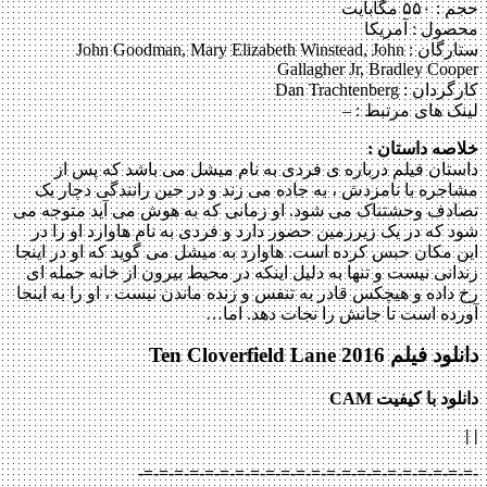
حجم : ۵۵۰ مگابایت
محصول : آمریکا
ستارگان :
John Goodman, Mary Elizabeth Winstead, John
Gallagher Jr, Bradley Cooper
کارگردان :
Dan Trachtenberg
لینک های مرتبط :
–
خلاصه داستان :
داستان فیلم درباره ی فردی به نام میشل می باشد که پس از
مشاجره با نامزدش ، به جاده می زند و در حین رانندگی دچار یک
تصادف وحشتناک می شود. او زمانی که به هوش می آید متوجه می
شود که در یک زیرزمین حضور دارد و فردی به نام هاوارد او را در
این مکان حبس کرده است. هاوارد به میشل می گوید که او در اینجا
زندانی نیست و تنها به دلیل اینکه در محیط بیرون از خانه حمله ای
رخ داده و هیچکس قادر به تنفس و زنده ماندن نیست ، او را به اینجا
آورده است تا جانش را نجات دهد. اما…
دانلود فیلم Ten Cloverfield Lane 2016
دانلود با کیفیت CAM
| |
-=-=-=-=-=-=-=-=-=-=-=-=-=-=-=-=-=-=-=-=-=-=-