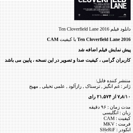
دانلود فیلم Ten Cloverfield Lane 2016
Ten Cloverfield Lane 2016
با کیفیت
CAM
پیش نمایش فیلم اضافه شد
کاربران گرامی ، کیفیت صدا و تصویر در این نسخه ، پایین می باشد
منتشر کننده فایل:
ژانر :
غم انگیز , ترسناک , رازآلود , علمی تخیلی , مهیج
۷٫۸/۱۰ از ۲۱,۵۷۴ رای
مدت زمان : ۹۶ دقیقه
زبان : انگلیسی
کیفیت : CAM
فرمت : MKV
انکودر : SHeRiF