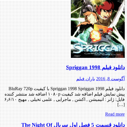
دانلود فیلم Spriggan 1998
آگوست 8, 2016
باران فیلم
دانلود فیلم Spriggan 1998 Spriggan 1998 با کیفیت BluRay 720p
پیش نمایش فیلم اضافه شد کیفیت ۱۰۸۰p اضافه شد منتشر کننده
فایل: ژانر : انیمیشن , اکشن , ماجرایی , علمی تخیلی , مهیج ۶٫۶/۱۰
[…]
Read more
دانلود قسمت 5 فصل اول سریال The Night Of