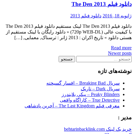
دانلود فیلم The Den 2013
ژانویه 18, 2016
دانلود فیلم 2013
دانلود فیلم The Den 2013 لینک مستقیم دانلود فیلم The Den 2013
با کیفیت عالی (720p WEB-DL) « دانلود رایگان با لینک مستقیم از
هستی دانلود » تاریخ اکران : 2013 ژانر : ترسناک, معمایی, […]
Read more
Posts
Newer posts
جستجو
navigation
برای:
نوشته‌های تازه
سریال Breaking Bad – افسار گسیخته
سریال Dark – تاریک
Peaky Blinders – پیکی بلایندرز
True Detective – کاراگاه واقعی
معرفی فیلم The Last Kingdom – آخرین پادشاهی
مدیر :
خرید بک لینک behtarinbacklink.com